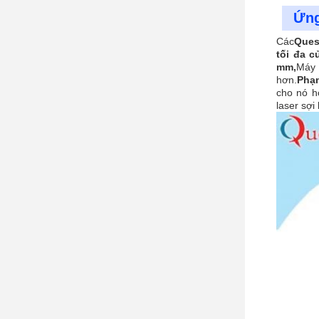
Ứng
Các
Ques
tối đa c
mm,
Máy 
hơn.
Phạm
cho nó h
laser sợi