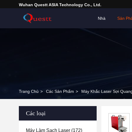
Wuhan Questt ASIA Technology Co., Ltd.
Nhà
Sản Ph
Trang Chủ
>
Các Sản Phẩm
>
Máy Khắc Laser Sợi Quan
Các loại
Máy Làm Sạch Laser
(172)