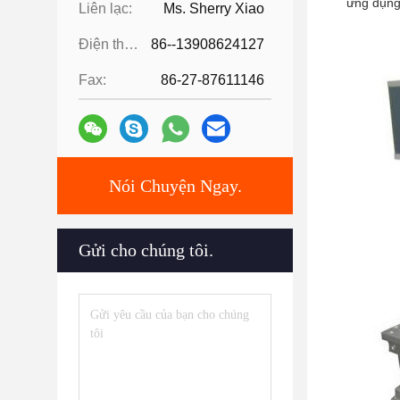
ứng dụng 
Liên lạc:
Ms. Sherry Xiao
Điện thoại:
86--13908624127
Fax:
86-27-87611146
Nói Chuyện Ngay.
Gửi cho chúng tôi.