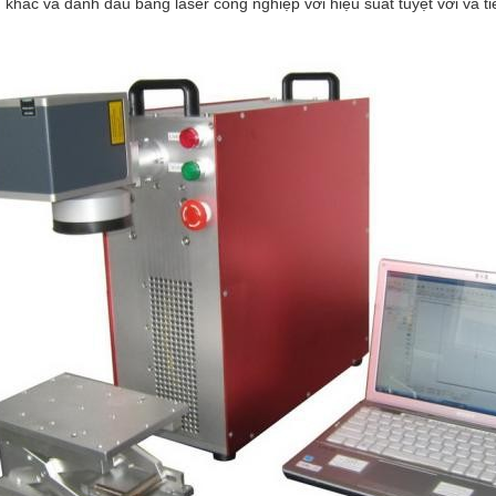
khắc và đánh dấu bằng laser công nghiệp với hiệu suất tuyệt vời và t