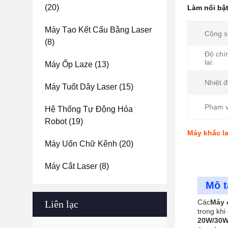
(20)
Làm nổi bậ
Máy Tạo Kết Cấu Bằng Laser
Công s
(8)
Độ chí
lại:
Máy Ốp Laze
(13)
Nhiệt đ
Máy Tuốt Dây Laser
(15)
Phạm v
Hệ Thống Tự Động Hóa
Robot
(19)
Máy khắc l
Máy Uốn Chữ Kênh
(20)
Máy Cắt Laser
(8)
Mô t
Các
Máy 
Liên lạc
trong khi
20W/30