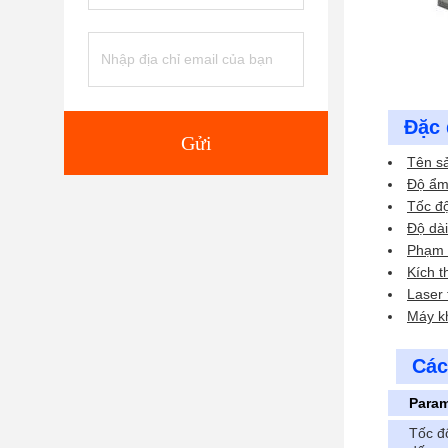
Đặc 
Gửi
Tên s
Độ ẩm
Tốc độ
Độ dà
Phạm 
Kích 
Laser 
Máy kh
Các
Param
Tốc đ