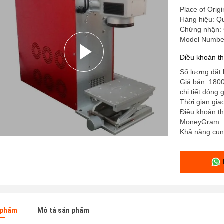
Place of Orig
Hàng hiệu: Qu
Chứng nhận:
Model Numbe
Điều khoản t
Số lượng đặt h
Giá bán: 180
chi tiết đóng 
Thời gian gia
Điều khoản th
MoneyGram
Khả năng cu
n phẩm
Mô tả sản phẩm