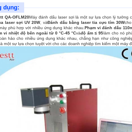
 dụng:
tt QA-OFLM20
Máy đánh dấu laser sợi là một sự lựa chọn lý tưởng 
ủa laser sợi UV 20W
, và
Đánh dấu bằng laser tia cực tím 30W
cho
này phù hợp với nhiều ứng dụng khác nhau.
Phạm vi đánh dấu 110
 vi nhiệt độ bên ngoài từ 0 °C-45 °C
và
độ ẩm ≤ 95
làm cho nó phù
oàn hảo cho nhiều ứng dụng khác nhau, chẳng hạn như công nghiệ
 là một sự lựa chọn tuyệt vời cho các doanh nghiệp tìm kiếm một máy đ