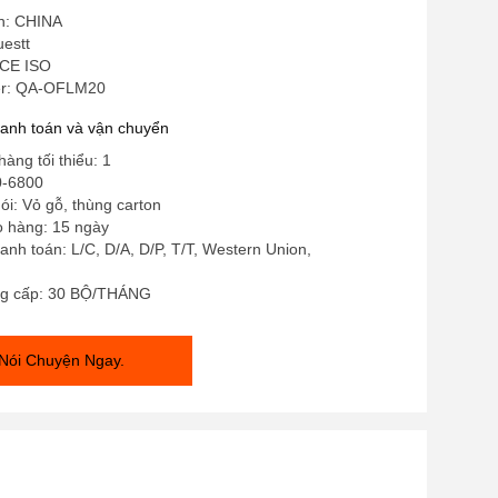
in: CHINA
estt
 CE ISO
r: QA-OFLM20
hanh toán và vận chuyển
àng tối thiểu: 1
0-6800
gói: Vỏ gỗ, thùng carton
o hàng: 15 ngày
anh toán: L/C, D/A, D/P, T/T, Western Union,
ng cấp: 30 BỘ/THÁNG
Nói Chuyện Ngay.