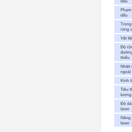
dấu
Phạm 
dấu
Trọng
ròng 
Vật li
Độ rộ
đường
thiểu
Nhiệt
ngoài
Kính l
Tiêu 
lượng
Độ dà
laser
Năng 
laser