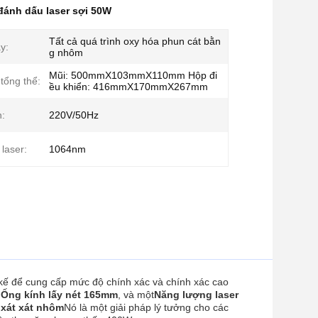
đánh dấu laser sợi 50W
Tất cả quá trình oxy hóa phun cát bằn
y:
g nhôm
Mũi: 500mmX103mmX110mm Hộp đi
tổng thể:
ều khiển: 416mmX170mmX267mm
:
220V/50Hz
laser:
1064nm
 kế để cung cấp mức độ chính xác và chính xác cao
,
Ống kính lấy nét 165mm
, và một
Năng lượng laser
t xát xát nhôm
Nó là một giải pháp lý tưởng cho các