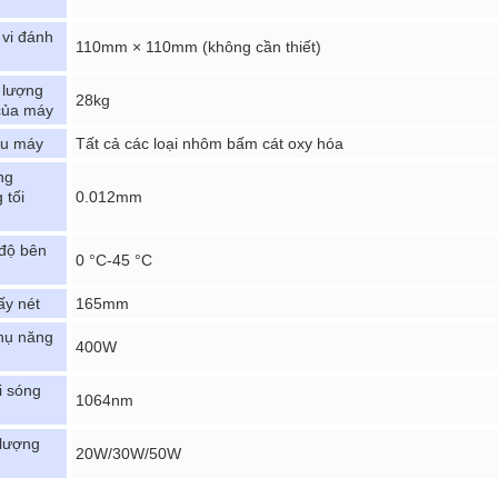
vi đánh
110mm × 110mm (không cần thiết)
 lượng
28kg
của máy
ệu máy
Tất cả các loại nhôm bấm cát oxy hóa
ng
 tối
0.012mm
 độ bên
0 °C-45 °C
ấy nét
165mm
thụ năng
400W
i sóng
1064nm
lượng
20W/30W/50W