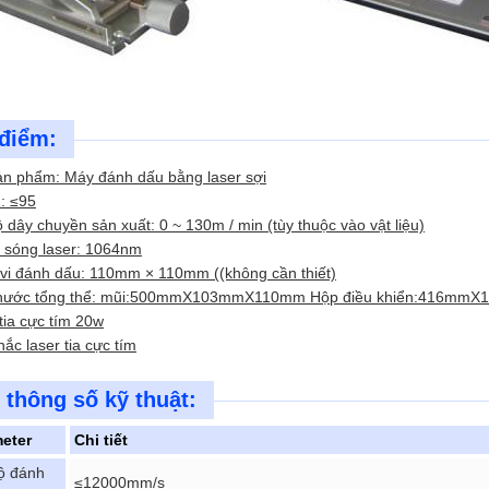
điểm:
ản phẩm: Máy đánh dấu bằng laser sợi
: ≤95
 dây chuyền sản xuất: 0 ~ 130m / min (tùy thuộc vào vật liệu)
i sóng laser: 1064nm
vi đánh dấu: 110mm × 110mm ((không cần thiết)
thước tổng thể: mũi:500mmX103mmX110mm Hộp điều khiển:416m
tia cực tím 20w
ắc laser tia cực tím
 thông số kỹ thuật:
eter
Chi tiết
ộ đánh
≤12000mm/s