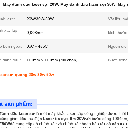
t:
Máy đánh dấu laser sợi 20W
,
Máy đánh dấu laser sợi 30W
,
Máy 
uất laze:
20W/30W/50W
Vật liệu má
nh xác lặp
0,003mm
kích thước 
ộ bên ngoài:
0oC－45oC
Nguồn điện
i đánh dấu:
110mm × 110mm (tùy chọn)
Bước sóng 
aser sợi quang 20w 30w 50w
ả sản phẩm:
đánh dấu laser sợi
là một máy khắc laser cấp công nghiệp được thiết
 cũng giảm tiêu thụ điện.
Laser tia cực tím 20W
với bước sóng 1064nm
W/50W
để cung cấp độ chính xác và chính xác hoàn hảo.
tất cả các axi