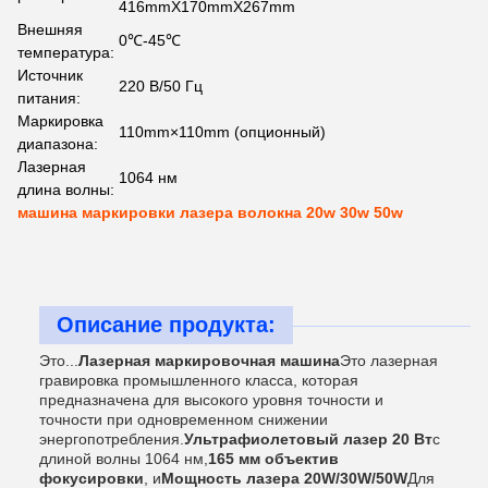
416mmX170mmX267mm
Внешняя
0℃-45℃
температура:
Источник
220 В/50 Гц
питания:
Маркировка
110mm×110mm (опционный)
диапазона:
Лазерная
1064 нм
длина волны:
машина маркировки лазера волокна 20w 30w 50w
Описание продукта:
Это...
Лазерная маркировочная машина
Это лазерная
гравировка промышленного класса, которая
предназначена для высокого уровня точности и
точности при одновременном снижении
энергопотребления.
Ультрафиолетовый лазер 20 Вт
с
длиной волны 1064 нм,
165 мм объектив
фокусировки
, и
Мощность лазера 20W/30W/50W
Для