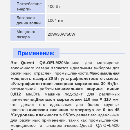
Потребление
400 Вт
энергии
Лазерная
1064 нм
длина волны
Мощность
20W/30W/50W
лазера
Применение:
Это...
Questt QA-OFLM20
Машина для маркировки
волоконного лазера является идеальным выбором для
различных отраслей промышленности.
Максимальная
мощность лазера 20 Вт ультрафиолетового лазера
,
и
Ультрафиолетовая лазерная маркировка 30 Вт
Для
оптимальной работы.
минимальная ширина линии
0,012 мм,
Эта машина подходит для различных
применений.
Диапазон маркировки 110 мм × 110 мм
,
что делает его идеальным для более крупных
проектов.
диапазон внешних температур от 0 до 45
°C
и
уровень влажности ≤ 95
Это делает его идеальным
для различных применений, таких как промышленное,
медицинское и электроническое.Questt QA-OFLM20