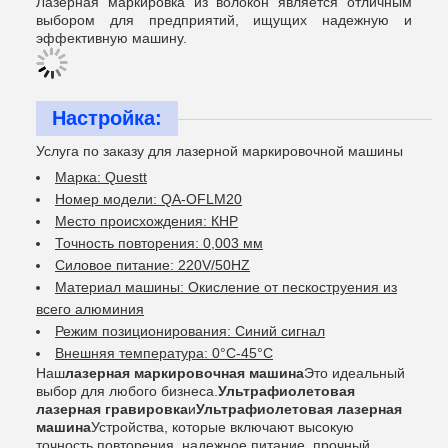
Лазерная маркировка из волокон является отличным
выбором для предприятий, ищущих надежную и
эффективную машину.
Настройка:
Услуга по заказу для лазерной маркировочной машины
Марка: Questt
Номер модели: QA-OFLM20
Место происхождения: КНР
Точность повторения: 0,003 мм
Силовое питание: 220V/50HZ
Материал машины: Окисление от пескоструения из
всего алюминия
Режим позиционирования: Синий сигнал
Внешняя температура: 0°C-45°C
Наш
лазерная маркировочная машина
Это идеальный
выбор для любого бизнеса.
Ультрафиолетовая
лазерная гравировка
и
Ультрафиолетовая лазерная
машина
Устройства, которые включают высокую
точность повторения, надежное питание, прочный