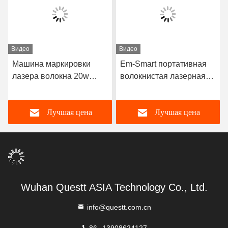
Видео
Видео
Машина маркировки
Em-Smart портативная
лазера волокна 20w
волокнистая лазерная
роторной таблицы
маркировочная машина
портативная для
рабочий стол лазерная
Лучшая цена
Лучшая цена
карандаша ручки
гравировка малый
воздухоохлаждающий
Wuhan Questt ASIA Technology Co., Ltd.
info@questt.com.cn