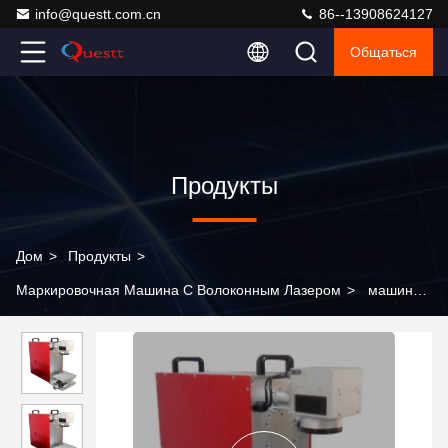
info@questt.com.cn
86--13908624127
Общаться
Продукты
Дом
>
Продукты
>
Маркировочная Машина С Волоконным Лазером
>
машина
маркировки лазера волокна 20w 30w 50w