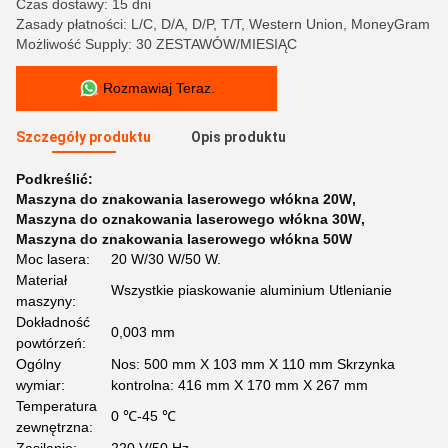
Czas dostawy: 15 dni
Zasady płatności: L/C, D/A, D/P, T/T, Western Union, MoneyGram
Możliwość Supply: 30 ZESTAWÓW/MIESIĄC
Rozmawiaj Teraz.
Szczegóły produktu
Opis produktu
Podkreślić:
Maszyna do znakowania laserowego włókna 20W
,
Maszyna do oznakowania laserowego włókna 30W
,
Maszyna do znakowania laserowego włókna 50W
Moc lasera:
20 W/30 W/50 W.
Materiał
Wszystkie piaskowanie aluminium Utlenianie
maszyny:
Dokładność
0,003 mm
powtórzeń:
Ogólny
Nos: 500 mm X 103 mm X 110 mm Skrzynka
wymiar:
kontrolna: 416 mm X 170 mm X 267 mm
Temperatura
0 ℃-45 ℃
zewnętrzna: