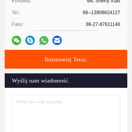
Kontakty:
Ms. Sherry Xiao
Tel.:
86--13908624127
Faks:
86-27-87611146
Rozmawiaj Teraz.
Wyślij nam wiadomość.