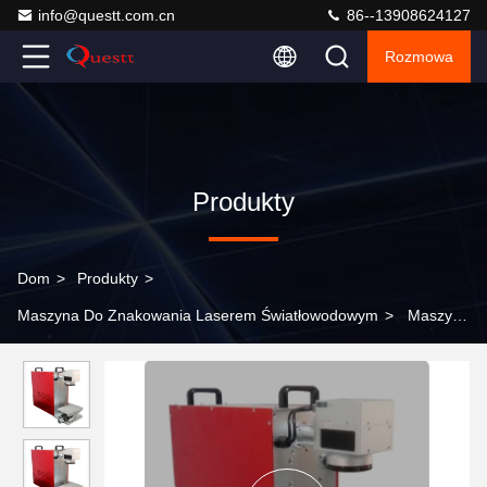
info@questt.com.cn
86--13908624127
Rozmowa
Produkty
Dom
>
Produkty
>
Maszyna Do Znakowania Laserem Światłowodowym
>
Maszyna
do znakowania laserem światłowodowym 20w 30w 50w