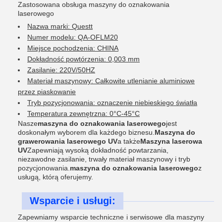
Zastosowana obsługa maszyny do oznakowania
laserowego
Nazwa marki: Questt
Numer modelu: QA-OFLM20
Miejsce pochodzenia: CHINA
Dokładność powtórzenia: 0,003 mm
Zasilanie: 220V/50HZ
Materiał maszynowy: Całkowite utlenianie aluminiowe
przez piaskowanie
Tryb pozycjonowania: oznaczenie niebieskiego światła
Temperatura zewnętrzna: 0°C-45°C
Nasze
maszyna do oznakowania laserowego
jest
doskonałym wyborem dla każdego biznesu.
Maszyna do
grawerowania laserowego UV
a także
Maszyna laserowa
UV
Zapewniają wysoką dokładność powtarzania,
niezawodne zasilanie, trwały materiał maszynowy i tryb
pozycjonowania.
maszyna do oznakowania laserowego
z
usługą, którą oferujemy.
Wsparcie i usługi:
Zapewniamy wsparcie techniczne i serwisowe dla maszyny