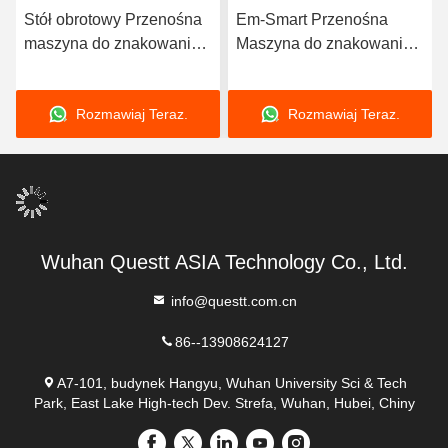
Stół obrotowy Przenośna
Em-Smart Przenośna
maszyna do znakowania
Maszyna do znakowania
laserem światłowodowym
laserowego z włókna
o mocy 20 W do ołówka
Desktop Laser Engraver
Rozmawiaj Teraz.
Rozmawiaj Teraz.
Małe chłodzenie
powietrzem
Wuhan Questt ASIA Technology Co., Ltd.
info@questt.com.cn
86--13908624127
A7-101, budynek Hangyu, Wuhan University Sci & Tech
Park, East Lake High-tech Dev. Strefa, Wuhan, Hubei, Chiny