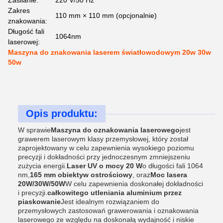
Zasilanie:
220 V/50 Hz
Zakres
110 mm × 110 mm (opcjonalnie)
znakowania:
Długość fali
1064nm
laserowej:
Maszyna do znakowania laserem światłowodowym 20w 30w
50w
Opis produktu:
W sprawie
Maszyna do oznakowania laserowego
jest
grawerem laserowym klasy przemysłowej, który został
zaprojektowany w celu zapewnienia wysokiego poziomu
precyzji i dokładności przy jednoczesnym zmniejszeniu
zużycia energii.
Laser UV o mocy 20 W
o długości fali 1064
nm,
165 mm obiektyw ostrościowy
, oraz
Moc lasera
20W/30W/50W
W celu zapewnienia doskonałej dokładności
i precyzji.
całkowitego utleniania aluminium przez
piaskowanie
Jest idealnym rozwiązaniem do
przemysłowych zastosowań grawerowania i oznakowania
laserowego ze względu na doskonałą wydajność i niskie