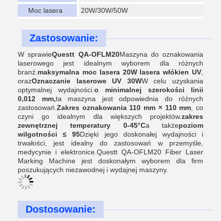
Moc lasera
20W/30W/50W
Zastosowanie:
W sprawie
Questt QA-OFLM20
Maszyna do oznakowania
laserowego jest idealnym wyborem dla różnych
branż.
maksymalna moc lasera 20W lasera włókien UV
,
oraz
Oznaczanie laserowe UV 30W
W celu uzyskania
optymalnej wydajności.
o minimalnej szerokości linii
0,012 mm,
ta maszyna jest odpowiednia do różnych
zastosowań.
Zakres oznakowania 110 mm × 110 mm
, co
czyni go idealnym dla większych projektów.
zakres
zewnętrznej temperatury 0-45°C
a także
poziom
wilgotności ≤ 95
Dzięki jego doskonałej wydajności i
trwałości, jest idealny do zastosowań w przemyśle,
medycynie i elektronice.Questt QA-OFLM20 Fiber Laser
Marking Machine jest doskonałym wyborem dla firm
poszukujących niezawodnej i wydajnej maszyny.
Dostosowanie: