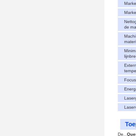
Marke
Marke
Netto
de ma
Machi
mater
Minim
lijnbr
Exter
tempe
Focus
Energ
Laser
Laser
Toe
De...
Que