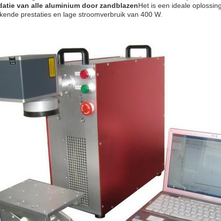
datie van alle aluminium door zandblazen
Het is een ideale oplossin
tekende prestaties en lage stroomverbruik van 400 W.