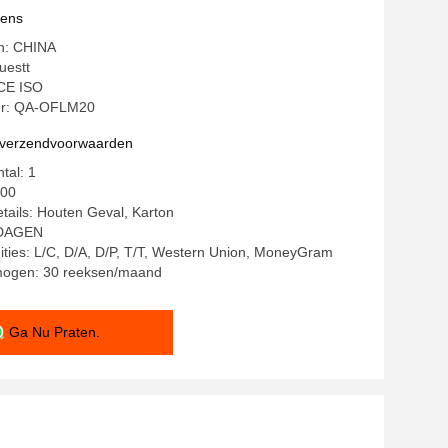
vens
in: CHINA
uestt
 CE ISO
r: QA-OFLM20
n verzendvoorwaarden
tal: 1
800
tails: Houten Geval, Karton
5 DAGEN
ities: L/C, D/A, D/P, T/T, Western Union, MoneyGram
mogen: 30 reeksen/maand
Ga Nu Praten.