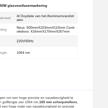
50W glasvezellasermarkering
Al Oxydatie van het Aluminiumzandstr
eriaal:
alen
Neus: 500mmX103mmX110mm Contr
ting:
oledoos: 416mmX170mmX267mm
220V/50Hz
engte:
1064 nm
worpen om een hoge precisie en nauwkeurigheid te
n golflengte van 1064 nm,
165 mm scherpstellens
,
dat een hoge mate van nauwkeurigheid en precisie