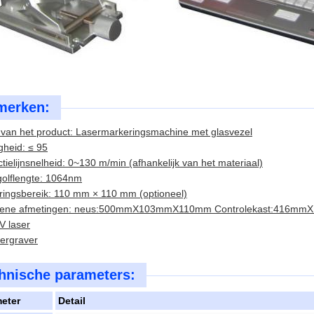
merken:
van het product: Lasermarkeringsmachine met glasvezel
gheid: ≤ 95
tielijnsnelheid: 0~130 m/min (afhankelijk van het materiaal)
golflengte: 1064nm
ringsbereik: 110 mm × 110 mm (optioneel)
ene afmetingen: neus:500mmX103mmX110mm Controlekast:416m
V laser
ergraver
hnische parameters:
eter
Detail