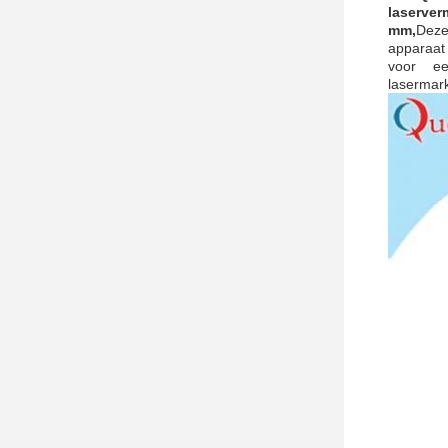
laserver
mm,
Deze
apparaat 
voor ee
lasermark