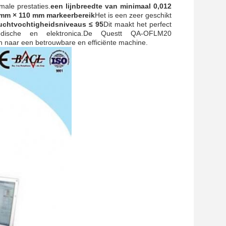
male prestaties.
een lijnbreedte van minimaal 0,012
 mm × 110 mm markeerbereik
Het is een zeer geschikt
uchtvochtigheidsniveaus ≤ 95
Dit maakt het perfect
medische en elektronica.De Questt QA-OFLM20
n naar een betrouwbare en efficiënte machine.