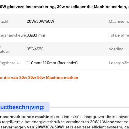
0W glasvezellasermarkering
,
30w vezellaser die Machine merken
,
racht:
20W/30W/50W
Machinemat
ingsnauwkeurigheid:
0,003 mm
Totale afme
e
0℃-45℃
Voeding:
atuur:
ingsbereik:
110mm×110mm (facultatief)
Lasergolfl
ser die van 20w 30w 50w Machine merken
uctbeschrijving:
rlasermarkerende machine
is een industriële lasergraver die is ont
 tegelijkertijd het energieverbruik te verminderen.
20W UV-laser
met ee
aservermogen van 20W/30W/50W
Het is een zeer efficiënt systeem, 