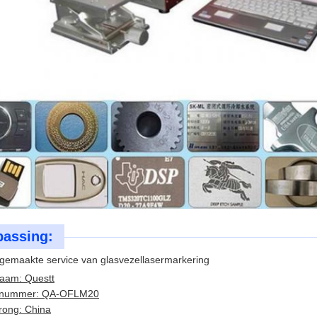
assing:
gemaakte service van glasvezellasermarkering
aam: Questt
lnummer: QA-OFLM20
rong: China