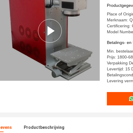
Productgege
Place of Orig
Merknaam: Q
Certificering:
Model Numbe
Betalings- e
Min. bestelaan
Prijs: 1800-6
Verpakking De
Levertijd: 1
Betalingscond
Levering ver
evens
Productbeschrijving