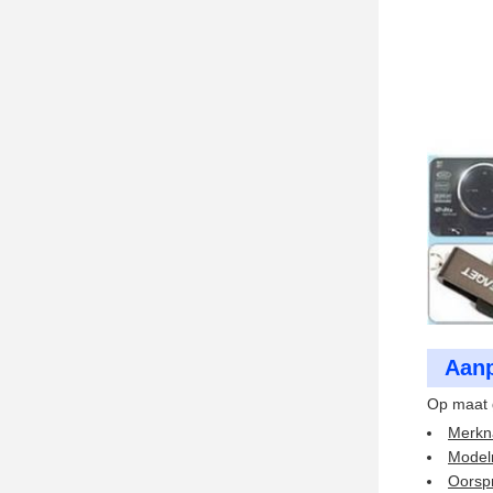
Aanp
Op maat 
Merkn
Mode
Oorsp