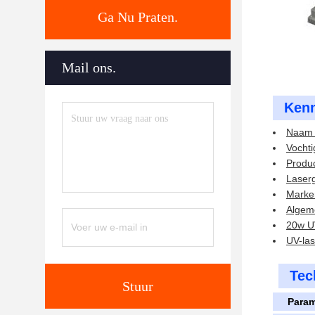
Ga Nu Praten.
Mail ons.
Ken
Naam 
Vochti
Produc
Laser
Marke
Algem
20w U
UV-las
Tec
Stuur
Param