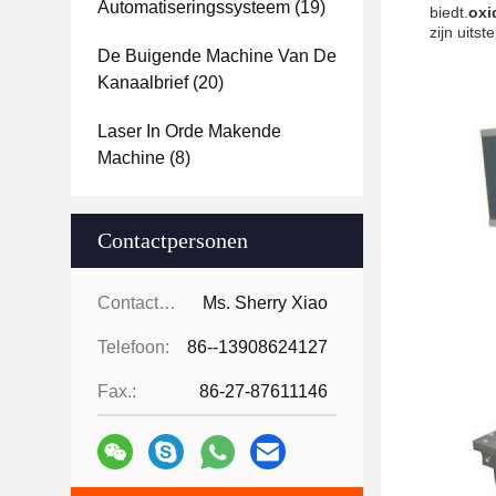
Automatiseringssysteem
(19)
biedt.
oxi
zijn uits
De Buigende Machine Van De
Kanaalbrief
(20)
Laser In Orde Makende
Machine
(8)
Contactpersonen
Contactpersonen:
Ms. Sherry Xiao
Telefoon:
86--13908624127
Fax.:
86-27-87611146