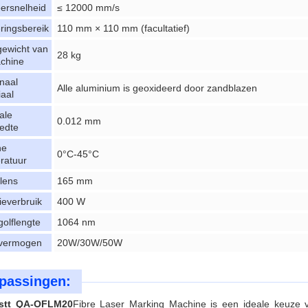
ersnelheid
≤ 12000 mm/s
ringsbereik
110 mm × 110 mm (facultatief)
gewicht van
28 kg
chine
naal
Alle aluminium is geoxideerd door zandblazen
iaal
ale
0.012 mm
eedte
ne
0°C-45°C
ratuur
lens
165 mm
ieverbruik
400 W
golflengte
1064 nm
vermogen
20W/30W/50W
passingen:
stt QA-OFLM20
Fibre Laser Marking Machine is een ideale keuze v