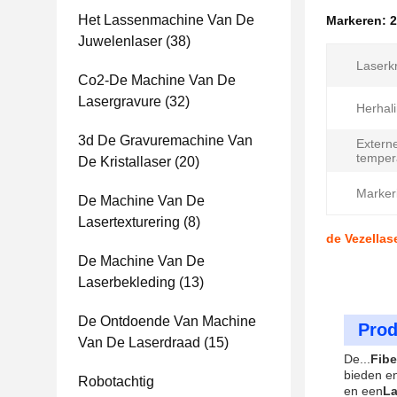
Het Lassenmachine Van De
Markeren:
2
Juwelenlaser
(38)
Laserk
Co2-De Machine Van De
Lasergravure
(32)
Herhal
3d De Gravuremachine Van
Extern
temper
De Kristallaser
(20)
Marker
De Machine Van De
Lasertexturering
(8)
de Vezella
De Machine Van De
Laserbekleding
(13)
De Ontdoende Van Machine
Prod
Van De Laserdraad
(15)
De...
Fibe
bieden en
Robotachtig
en een
L