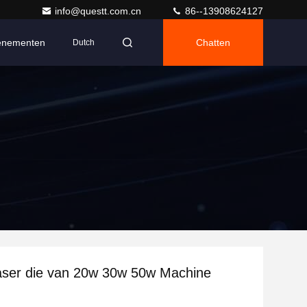
info@questt.com.cn
86--13908624127
enementen
Chatten
Dutch
aser die van 20w 30w 50w Machine