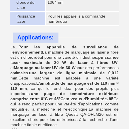
d'onde du
1064 nm
laser
Puissance
Pour les appareils à commande
laser
numérique
Applications:
Le...
Pour les appareils de surveillance de
l'environnement
La machine de marquage au laser à fibre
est un choix idéal pour une variété d'industries.
puissance
laser maximale de 20 W de laser à fibres UV
,
et
Marquage au laser UV de 30 W
pour des performances
optimales.
une largeur de ligne minimale de 0,012
mm,
Cette machine est adaptée à une variété
d'applications.
L'amplitude de marquage est de 110 mm ×
110 mm
, ce qui le rend idéal pour des projets plus
importants.
une plage de température extérieure
comprise entre 0°C et 45°C
et
niveaux d'humidité ≤ 95
Ce
qui le rend parfait pour une variété d'applications, comme
l'industrie, la médecine et l'électronique.La machine de
marquage au laser à fibre Questt QA-OFLM20 est un
excellent choix pour les entreprises à la recherche d'une
machine fiable et efficace.