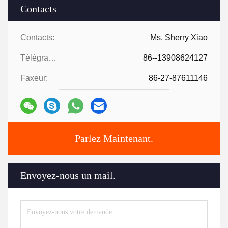
Contacts
Contacts:
Ms. Sherry Xiao
Télégramme:
86--13908624127
Faxeur:
86-27-87611146
Parlez Maintenant.
Envoyez-nous un mail.