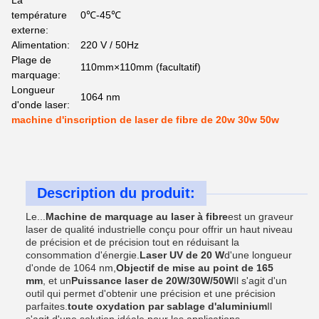
La
température
0℃-45℃
externe:
Alimentation:
220 V / 50Hz
Plage de
110mm×110mm (facultatif)
marquage:
Longueur
1064 nm
d'onde laser:
machine d'inscription de laser de fibre de 20w 30w 50w
Description du produit:
Le...
Machine de marquage au laser à fibre
est un graveur
laser de qualité industrielle conçu pour offrir un haut niveau
de précision et de précision tout en réduisant la
consommation d'énergie.
Laser UV de 20 W
d'une longueur
d'onde de 1064 nm,
Objectif de mise au point de 165
mm
, et un
Puissance laser de 20W/30W/50W
Il s'agit d'un
outil qui permet d'obtenir une précision et une précision
parfaites.
toute oxydation par sablage d'aluminium
Il