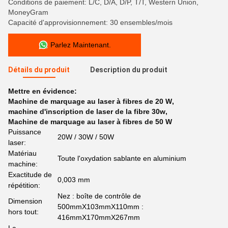
Conditions de paiement: L/C, D/A, D/P, T/T, Western Union,
MoneyGram
Capacité d'approvisionnement: 30 ensembles/mois
Parlez Maintenant.
Détails du produit
Description du produit
Mettre en évidence:
Machine de marquage au laser à fibres de 20 W
,
machine d'inscription de laser de la fibre 30w
,
Machine de marquage au laser à fibres de 50 W
Puissance
20W / 30W / 50W
laser:
Matériau
Toute l'oxydation sablante en aluminium
machine:
Exactitude de
0,003 mm
répétition:
Nez : boîte de contrôle de
Dimension
500mmX103mmX110mm :
hors tout:
416mmX170mmX267mm