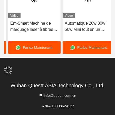
Vidéo
Vidéo
Em-Smart Machine de
Automatique 20w 30w
marquage laser à fibres
50w Mini tout en un
portables Graveur laser de
Marqueur laser à fibre
bureau Petit
Mopa
Parlez Maintenant.
Parlez Maintenant.
refroidissement à air
Wuhan Questt ASIA Technology Co., Ltd.
info@questt.com.cn
86--13908624127