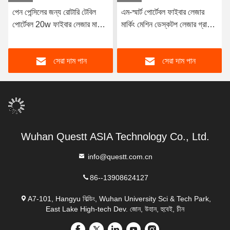
পেন পেন্সিলের জন্য রোটারি টেবিল
এম-স্মার্ট পোর্টেবল ফাইবার লেজার
পোর্টেবল 20w ফাইবার লেজার মার্কিং
মার্কিং মেশিন ডেস্কটপ লেজার গ্রাভার
মেশিন
ছোট বায়ু শীতল
সেরা দাম পান
সেরা দাম পান
Wuhan Questt ASIA Technology Co., Ltd.
info@questt.com.cn
86--13908624127
A7-101, Hangyu বিল্ডিং, Wuhan University Sci & Tech Park,
East Lake High-tech Dev. জোন, উহান, হুবেই, চীন