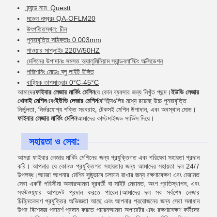
ব্র্যান্ড নাম: Questt
মডেল নম্বরঃ QA-OFLM20
উৎপত্তিস্থল: চীন
পুনরাবৃত্তি সঠিকতাঃ 0.003mm
পাওয়ার সাপ্লাইঃ 220V/50HZ
মেশিনের উপাদানঃ সমস্ত অ্যালুমিনিয়াম স্যান্ডব্লাস্টিং অক্সিডেশন
পজিশনিং মোডঃ ব্লু লাইট ইঙ্গিত
বাহ্যিক তাপমাত্রাঃ 0°C-45°C
আমাদের
ফাইবার লেজার মার্কিং মেশিন
যে কোন ব্যবসার জন্য নিখুঁত পছন্দ।
ইউভি লেজার
খোদাই মেশিন
এবং
ইউভি লেজার মেশিন
বৈশিষ্ট্যগুলির মধ্যে রয়েছে উচ্চ পুনরাবৃত্তি
নির্ভুলতা, নির্ভরযোগ্য শক্তি সরবরাহ, টেকসই মেশিন উপাদান, এবং অবস্থান মোড।
ফাইবার লেজার মার্কিং মেশিন
আমাদের কাস্টমাইজড সার্ভিস দিয়ে।
সহায়তা ও সেবা:
আমরা ফাইবার লেজার মার্কিং মেশিনের জন্য প্রযুক্তিগত এবং পরিষেবা সহায়তা প্রদান
করি। আপনার যে কোনও প্রযুক্তিগত সহায়তার জন্য আমাদের সহায়তা দল 24/7
উপলব্ধ।আমরা আপনার মেশিন সুষ্ঠুভাবে চলমান রাখার জন্য রক্ষণাবেক্ষণ এবং মেরামত
সেবা একটি পরিসীমা অফারআমরা দূরবর্তী বা সাইট মেরামত, অংশ প্রতিস্থাপন, এবং
সফটওয়্যার আপডেট প্রদান করতে পারেন।আমাদের দল সব সর্বশেষ লেজার
চিহ্নিতকরণ প্রযুক্তির অভিজ্ঞতা আছে এবং আপনার প্রয়োজনের জন্য সেরা সমাধান
উপর বিশেষজ্ঞ পরামর্শ প্রদান করতে পারেনআমরা অপারেটর এবং রক্ষণাবেক্ষণ কর্মীদের