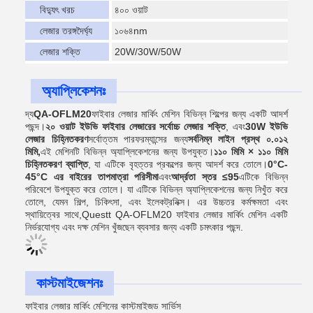
বিদ্যুৎ খরচ
৪০০ ওয়াট
লেজার তরঙ্গদৈর্ঘ্য
১০৬৪nm
লেজার শক্তি
20W/30W/50W
অ্যাপ্লিকেশনঃ
দ্য
QA-OFLM20
ফাইবার লেজার মার্কিং মেশিন বিভিন্ন শিল্পের জন্য একটি আদর্শ
পছন্দ।
২০ ওয়াট ইউভি ফাইবার লেজারের সর্বোচ্চ লেজার শক্তি
, এবং
30W ইউভি
লেজার চিহ্নিতকরণ
সর্বোত্তম পারফরম্যান্সের জন্য
সর্বনিম্ন লাইন প্রস্থ ০.০১২
মিমি,
এই মেশিনটি বিভিন্ন অ্যাপ্লিকেশনের জন্য উপযুক্ত।
১১০ মিমি × ১১০ মিমি
চিহ্নিতকরণ ব্যাপ্তি
, যা এটিকে বৃহত্তর প্রকল্পের জন্য আদর্শ করে তোলে।
0°C-
45°C এর বাইরের তাপমাত্রা পরিসীমা
এবং
আর্দ্রতা স্তর ≤95
এটিকে বিভিন্ন
পরিবেশে উপযুক্ত করে তোলে। যা এটিকে বিভিন্ন অ্যাপ্লিকেশনের জন্য নিখুঁত করে
তোলে, যেমন শিল্প, চিকিৎসা, এবং ইলেকট্রনিক্স। এর উচ্চতর কর্মক্ষমতা এবং
স্থায়িত্বের সাথে,Questt QA-OFLM20 ফাইবার লেজার মার্কিং মেশিন একটি
নির্ভরযোগ্য এবং দক্ষ মেশিন খুঁজছেন ব্যবসার জন্য একটি চমৎকার পছন্দ.
কাস্টমাইজেশনঃ
ফাইবার লেজার মার্কিং মেশিনের কাস্টমাইজড সার্ভিস