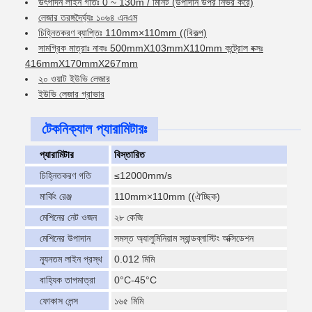
উৎপাদন লাইন গতিঃ 0 ~ 130m / মিনিট (উপাদান উপর নির্ভর করে)
লেজার তরঙ্গদৈর্ঘ্যঃ ১০৬৪ এনএম
চিহ্নিতকরণ ব্যাপ্তিঃ 110mm×110mm ((বিকল্প)
সামগ্রিক মাত্রাঃ নাকঃ 500mmX103mmX110mm কন্ট্রোল বক্সঃ
416mmX170mmX267mm
২০ ওয়াট ইউভি লেজার
ইউভি লেজার গ্রাভার
টেকনিক্যাল প্যারামিটারঃ
প্যারামিটার
বিস্তারিত
চিহ্নিতকরণ গতি
≤12000mm/s
মার্কিং রেঞ্জ
110mm×110mm ((ঐচ্ছিক)
মেশিনের নেট ওজন
২৮ কেজি
মেশিনের উপাদান
সমস্ত অ্যালুমিনিয়াম স্যান্ডব্লাস্টিং অক্সিডেশন
ন্যূনতম লাইন প্রস্থ
0.012 মিমি
বাহ্যিক তাপমাত্রা
0°C-45°C
ফোকাস লেন্স
১৬৫ মিমি