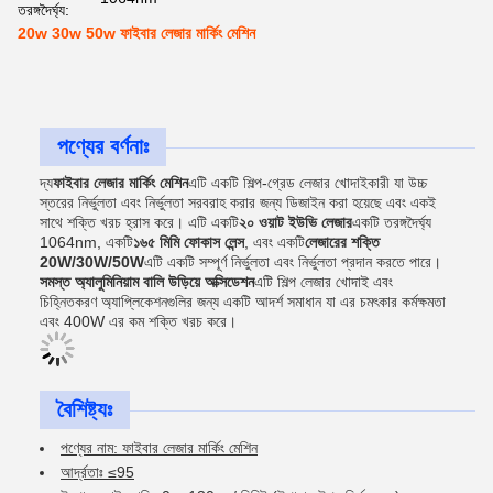
তরঙ্গদৈর্ঘ্য:
20w 30w 50w ফাইবার লেজার মার্কিং মেশিন
পণ্যের বর্ণনাঃ
দ্য
ফাইবার লেজার মার্কিং মেশিন
এটি একটি শিল্প-গ্রেড লেজার খোদাইকারী যা উচ্চ
স্তরের নির্ভুলতা এবং নির্ভুলতা সরবরাহ করার জন্য ডিজাইন করা হয়েছে এবং একই
সাথে শক্তি খরচ হ্রাস করে। এটি একটি
২০ ওয়াট ইউভি লেজার
একটি তরঙ্গদৈর্ঘ্য
1064nm, একটি
১৬৫ মিমি ফোকাস লেন্স
, এবং একটি
লেজারের শক্তি
20W/30W/50W
এটি একটি সম্পূর্ণ নির্ভুলতা এবং নির্ভুলতা প্রদান করতে পারে।
সমস্ত অ্যালুমিনিয়াম বালি উড়িয়ে অক্সিডেশন
এটি শিল্প লেজার খোদাই এবং
চিহ্নিতকরণ অ্যাপ্লিকেশনগুলির জন্য একটি আদর্শ সমাধান যা এর চমৎকার কর্মক্ষমতা
এবং 400W এর কম শক্তি খরচ করে।
বৈশিষ্ট্যঃ
পণ্যের নাম: ফাইবার লেজার মার্কিং মেশিন
আর্দ্রতাঃ ≤95