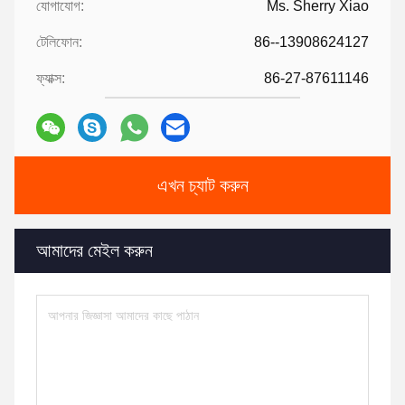
যোগাযোগ:
Ms. Sherry Xiao
টেলিফোন:
86--13908624127
ফ্যাক্স:
86-27-87611146
এখন চ্যাট করুন
আমাদের মেইল করুন