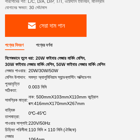
পরিশোধের শর্ত: L/C, D/A, D/P, T/T, ওয়েস্টার্ন ইউনিয়ন, মানিগ্রাম
যোগানের ক্ষমতা: 30 সেট/মাস
সেরা দাম পান
পণ্যের বিবরণ
পণ্যের বর্ণনা
বিশেষভাবে তুলে ধরা:
20W ফাইবার লেজার মার্কিং মেশিন
,
30W ফাইবার লেজার মার্কিং মেশিন
,
50W ফাইবার লেজার মার্কিং মেশিন
লেজার পাওয়ার:
20W/30W/50W
মেশিন উপাদান:
সমস্ত অ্যালুমিনিয়াম স্যান্ডব্লাস্টিং অক্সিডেশন
পুনরাবৃত্তি
0.003 মিমি
সঠিকতা:
নাক: 500mmX103mmX110mm কন্ট্রোল
সামগ্রিক মাত্রা:
বক্স:416mmX170mmX267mm
বাহ্যিক
0℃-45℃
তাপমাত্রা:
পাওয়ার সাপ্লাই:
220V/50Hz
চিহ্নিত পরিসীমা:
110 মিমি × 110 মিমি (ঐচ্ছিক)
লেজার
1064nm