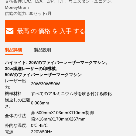
支払条件: L/C、D/A、D/P、T/T、ウェスタン・ユニオン、
MoneyGram
供給の能力: 30セット/月
最高 の 価格 を 入手 する
製品詳細
製品説明
ハイライト:
20Wのファイバーレーザーマークマシン
,
30w繊維レーザーの印機械
,
50Wのファイバーレーザーマークマシン
レーザー出
20W/30W/50W
力:
機械材料:
すべてのアルミニウム砂を吹き付ける酸化
繰返しの正確
0.003mm
さ:
鼻:500mmX103mmX110mm制御
全体の寸法:
箱:416mmX170mmX267mm
外的な温度:
0℃-45℃
電源:
220V/50Hz