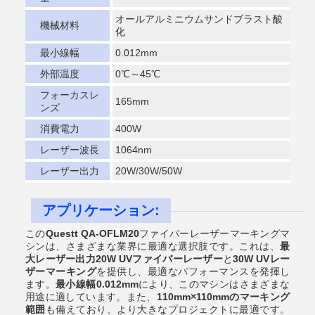
オールアルミニウムサンドブラスト酸
機械材料
化
最小線幅
0.012mm
外部温度
0℃～45℃
フォーカスレ
165mm
ンズ
消費電力
400W
レーザー波長
1064nm
レーザー出力
20W/30W/50W
アプリケーション:
この
Questt QA-OFLM20
ファイバーレーザーマーキングマ
シンは、さまざまな業界に最適な選択肢です。これは、
最
大レーザー出力20W UVファイバーレーザー
と
30W UVレー
ザーマーキング
を提供し、最適なパフォーマンスを発揮し
ます。
最小線幅0.012mm
により、このマシンはさまざまな
用途に適しています。また、
110mm×110mmのマーキング
範囲
も備えており、より大きなプロジェクトに最適です。