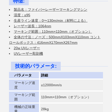
特徴:
製品名：ファイバーレーザーマーキングマシン
湿度：≤95
生産ライン速度：0〜130m/min（材料による）
レーザー波長：1064nm
マーキング範囲：110mm×110mm（オプション）
全体の寸法：ノーズ：500mmX103mmX110mm コント
ロールボックス：416mmX170mmX267mm
20w UVレーザー
UVレーザー彫刻機
技術的パラメータ:
パラメータ
詳細
マーキング速
≤12000mm/s
度
マーキング範
110mm×110mm（オプション）
囲
機械の正味重
28kg
量