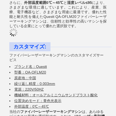
さらに、
外部温度範囲0℃～45℃
と
湿度レベル≤95
により、
さまざまな環境に適しています。これにより、産業、医
療、電子機器など、さまざまな用途に最適です。優れた性
能と耐久性を備えたQuestt QA-OFLM20ファイバーレーザ
ーマーキングマシンは、信頼性と効率性の高いマシンを探
している企業にとって優れた選択肢です。
カスタマイズ:
ファイバーレーザーマーキングマシンのカスタマイズサー
ビス
ブランド名：Questt
型番：QA-OFLM20
原産地：中国
繰り返し精度：0.003mm
電源：220V/50HZ
機械材料：オールアルミニウムサンドブラスト酸化
位置決めモード：青色光表示
外部温度：0℃～45℃
当社の
ファイバーレーザーマーキングマシン
は、あらゆる