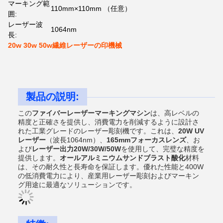
マーキング範
110mm×110mm （任意）
囲:
レーザー波
1064nm
長:
20w 30w 50w繊維レーザーの印機械
製品の説明:
この
ファイバーレーザーマーキングマシン
は、高レベルの
精度と正確さを提供し、消費電力を削減するように設計さ
れた工業グレードのレーザー彫刻機です。これは、
20W UV
レーザー
（波長1064nm）、
165mmフォーカスレンズ
、お
よび
レーザー出力20W/30W/50W
を使用して、完璧な精度を
提供します。
オールアルミニウムサンドブラスト酸化
材料
は、その耐久性と長寿命を保証します。優れた性能と400W
の低消費電力により、産業用レーザー彫刻およびマーキン
グ用途に最適なソリューションです。