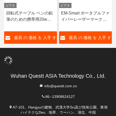
ビデオ
ビデオ
回転式テーブル ペンの鉛
EM-Smart ポータブルファ
筆のための携帯用20w繊
イバーレーザーマークマ
維レーザーの印機械
シン デスクトップレーザ
ーエグレーバー 小型空気
す
最高 の 価格 を 入手 す
最高 の 価格 を 入手 す
冷却
る
る
Wuhan Questt ASIA Technology Co., Ltd.
info@questt.com.cn
86--13908624127
A7-101、Hangyuの建物、武漢大学Sci及び技術公園、東湖
ハイテクなDev。地帯、ウーハン、湖北、中国