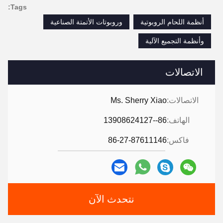
Tags:
أنظمة اللحام الروبوتية
وروبوتات الأتمتة الصناعية
وأنظمة التجميع الآلية
الاتصالات
الاتصالات:
Ms. Sherry Xiao
الهاتف:
86--13908624127
فاكس:
86-27-87611146
نتحدث الآن