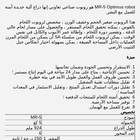
MR-5 Optimus robot هو روبوت صناعي تعاوني.إنها ذراع آلية جديدة آمنة
للعمل مع البشر.
هذا الروبوت صغير الحجم وخفيف الوزن ، مخصص لروبوت اللحام
بالقوس ، يمكنه تحقيق اللحام المستقر ، والحصول على مسار لحام عالي
الدقة ، وتقصير دورة اللحام ، وإطالة عمر الأنبوب والكابل في نفس
الوقت ، يمكن لروبوت اللحام من سلسلة SA أن يتمكن من اللحام المرن
العمليات داخل المساحة الضيقة ، يمكن بسهولة اختيار انعكاس جبل
التثبيت الأرضي
ميزة
1. الاستقرار وتحسين الجودة وضمان تجانسها.
2. تحسين الإنتاجية ، متاح على مدار 24 ساعة في اليوم إنتاج مستمر ؛
3. تحسين ظروف العمل والعمل طويل الأمد في بيئة خطرة.
4. تقليل متطلبات تقنية التشغيل.
5. تقليل دورات استبدال تعديل المنتج ، وتقليل الاستثمار في المعدات
المناسبة ؛
6. تحقيق أتمتة اللحام للمنتجات الدفعية ؛
7. توفير مساحة الأرضية.
8. تفرغ للعمل مع الهنمان.
تخصيص
نموذج
MR-5
الحمولة
5 كغ
طول الذراع
924 ملم
عدد المحور
6
المحور 1
150 درجة / ثانية