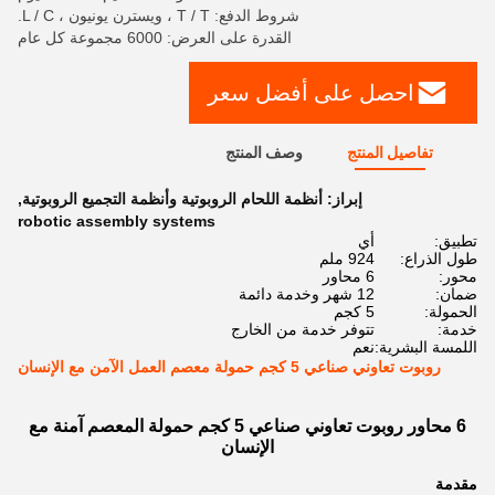
شروط الدفع: T / T ، ويسترن يونيون ، L / C.
القدرة على العرض: 6000 مجموعة كل عام
احصل على أفضل سعر
تفاصيل المنتج
وصف المنتج
إبراز:
أنظمة اللحام الروبوتية وأنظمة التجميع الروبوتية
,
robotic assembly systems
تطبيق:
أي
طول الذراع:
924 ملم
محور:
6 محاور
ضمان:
12 شهر وخدمة دائمة
الحمولة:
5 كجم
خدمة:
تتوفر خدمة من الخارج
اللمسة البشرية:
نعم
روبوت تعاوني صناعي 5 كجم حمولة معصم العمل الآمن مع الإنسان
6 محاور روبوت تعاوني صناعي 5 كجم حمولة المعصم آمنة مع
الإنسان
مقدمة