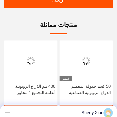
منتجات مماثلة
فيديو
50 كجم حمولة المعصم
400 مم الذراع الروبوتية
الذراع الروبوتية الصناعية
أنظمة التجميع 4 محاور
3400 مم ، 6 روبوتات اللحام
الصناعية ذات المحور
احصل على أفضل سعر
احصل على أفضل سعر
Sherry Xiao