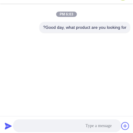
6:03 PM
Good day, what product are you looking for?
Wuhan Questt ASIA Technology Co., Ltd.
info@questt.com.cn
86--13908624127
A7-101 ، مبنى Hangyu ، حديقة العلوم والتكنولوجيا بجامعة
ووهان ، East Lake High-tech Dev. المنطقة ، ووهان ، هوبي ،
الصين
الصين جيدة الجودة آلة التنظيف بالليزر المورد. حقوق الطبع والنشر
© 2016-2026 Wuhan Questt ASIA Technology Co., Ltd. . كل
شيء حقوق محجوزة