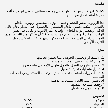
مقدمة
MR-5 الذراع الروبوتية التعاونية هي روبوت صناعي تعاوني.إنها ذراع آلية
جديدة آمنة للعمل مع البشر.
هذا الروبوت صغير الحجم وخفيف الوزن ، مخصص لروبوت اللحام
بالقوس ، يمكنه تحقيق اللحام المستقر ، والحصول على مسار لحام عالي
الدقة ، وتقصير دورة اللحام ، وإطالة عمر الأنبوب والكابل في نفس
الوقت ، يمكن لروبوت اللحام من سلسلة SA أن يتمكن من اللحام المرن
العمليات داخل المساحة الضيقة ، يمكن بسهولة اختيار انعكاس جبل
التثبيت الأرضي
ميزة
1. الاستقرار وتحسين الجودة ، مما يضمن تجانسها ؛
2. متاح 24 ساعة في اليوم إنتاج مستمر.
3. تحسين ظروف العمل والعمل طويل الأمد في بيئة خطرة.
4. تقليل متطلبات تقنية التشغيل.
5. تقليل دورات استبدال تعديل المنتج ، وتقليل الاستثمار في المعدات
المناسبة ؛
6. تحقيق أتمتة اللحام للمنتجات الدفعية ؛
7. حفظ مساحة المصنع.
8. آمنة للعمل مع هانمان.
تخصيص
نموذج
MR-5
الحمولة
5 كغ