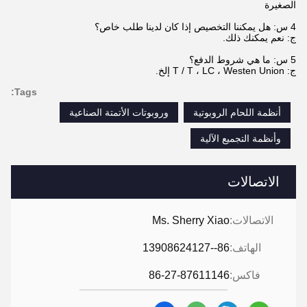
الصغيرة
4 س: هل يمكننا التخصيص إذا كان لدينا طلب خاص؟
ج: نعم يمكنك ذلك.
5 س: ما هي شروط الدفع؟
ج: T / T ، LC ، Westen Union إلخ.
Tags:
أنظمة اللحام الروبوتية
وروبوتات الأتمتة الصناعية
وأنظمة التجميع الآلية
الاتصالات
الاتصالات:
Ms. Sherry Xiao
الهاتف:
86--13908624127
فاكس:
86-27-87611146