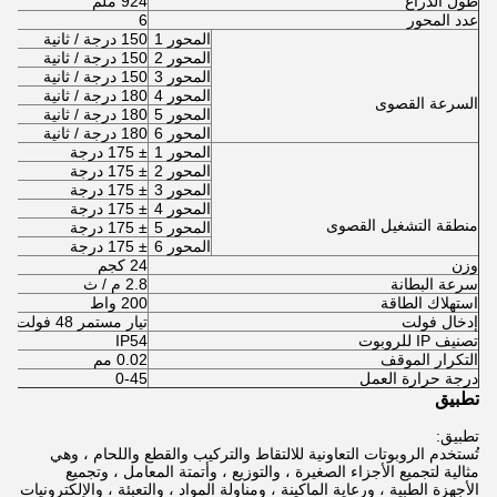
طول الذراع
924 ملم
عدد المحور
6
المحور 1
150 درجة / ثانية
المحور 2
150 درجة / ثانية
المحور 3
150 درجة / ثانية
المحور 4
180 درجة / ثانية
السرعة القصوى
المحور 5
180 درجة / ثانية
المحور 6
180 درجة / ثانية
المحور 1
± 175 درجة
المحور 2
± 175 درجة
المحور 3
± 175 درجة
المحور 4
± 175 درجة
منطقة التشغيل القصوى
المحور 5
± 175 درجة
المحور 6
± 175 درجة
وزن
24 كجم
سرعة البطانة
2.8 م / ث
استهلاك الطاقة
200 واط
إدخال فولت
تيار مستمر 48 فولت
تصنيف IP للروبوت
IP54
التكرار الموقف
0.02 مم
درجة حرارة العمل
0-45
تطبيق
تطبيق:
تُستخدم الروبوتات التعاونية للالتقاط والتركيب والقطع واللحام ، وهي
مثالية لتجميع الأجزاء الصغيرة ، والتوزيع ، وأتمتة المعامل ، وتجميع
الأجهزة الطبية ، ورعاية الماكينة ، ومناولة المواد ، والتعبئة ، والإلكترونيات