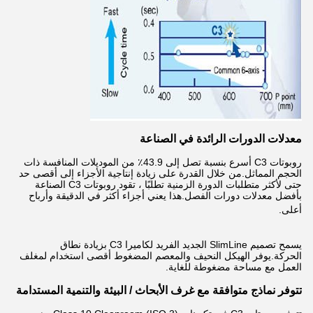
معدلات الدورات الرائدة في الصناعة
روبوتات C3 أسرع بنسبة تصل إلى 43.9٪ من الموديلات المنافسة ذات
الحجم المماثل.من خلال القدرة على زيادة إنتاجية الأجزاء إلى أقصى حد
حتى لأكثر متطلبات الدورة الزمنية تطلبًا ، تقود روبوتات C3 الصناعة
بأفضل معدلات دورات الفصل.هذا يعني أجزاء أكثر في الدقيقة وأرباح
أعلى.
يسمح تصميم SlimLine الجديد الفريد لكاميرا C3 بزيادة نطاق
الحركة.يوفر الهيكل النحيف والمعصم المضغوط أقصى استخدام لمغلف
العمل مع مساحة مضغوطة للغاية.
تتوفر نماذج متوافقة مع غرف الأبحاث / البيئة والتنمية المستدامة