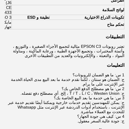
الفرامل
J6)
9 ، CE
لوائح السلامة
B 8433
تكوينات الذراع الاختيارية
نظيفة و ESD
ISO 3 (الفئة 10) Clean & ESD
مايكرو با
تحكم متاح
جهاز الت
التطبيقات
تعتبر روبوتات EPSON C3 مثالية لتجميع الأجزاء الصغيرة ، والتوزيع ،
وأتمتة المختبرات ، وتجميع الأجهزة الطبية ، ورعاية الماكينة ، ومناولة
المواد ، والتعبئة ، والإلكترونيات والعديد من التطبيقات الأخرى
التعليمات
1 س: ما هو الضمان للروبوتات؟
ج: الضمان هو سنتان ، لكننا نقدم خدمة ما بعد البيع مدى الحياة.الخدمة
عبر الإنترنت على ما يرام.
2 س: ما هو مصطلح الدفع الخاص بك؟
ج: T / T ، L / C ، Westen Union ، إلخ. أي مصطلح دفع تفضله.
3 س: ما هي خدمة ما بعد البيع الخاصة بك؟
ج: يمكن للمهندسين تقديم خدمات خارجية ويمكننا أيضًا تقديم خدمة عبر
الإنترنت ، باستخدام أدوات الدردشة عبر الإنترنت مثل Whatsapp
للتحدث مع العملاء مباشرة.
4 س: كيف هي جودة الجهاز؟
ج: جودة عالية.السعر معقول.