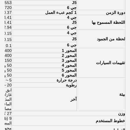
J5
553 درجة / ثانية
جي 6
720 درجة / ثانية
دورة الزمن
1 كجم عبء العمل
0.37 ثانية
جي 4
4.41 شمال * م
اللحظة المسموح بها
J5
4.41 نيوتن * م
جي 6
2.94 نيوتن * م
جي 4
0.15 كجم * م
لحظة من الجمود
J5
0.15 كجم * م
جي 6
0.1 كجم * م
المحور 1
400 واط
المحور 2
400 واط
المحور 3
150 واط
تقييمات السيارات
المحور 4
50 واط
المحور 5
50 واط
المحور 6
50 واط
درجة حرارة
5 ~ 40 درجة مئوية
رطوبة
20 ~ 80٪ RH (بدون تكاثف)
ابق بعي
بيئة
غازات قا
آخر
المذيبات
الماء أ
مصادر ا
وزن
27 كجم
خطوط المستخدم
المضغو