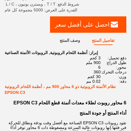
شروط الدفع: T / T ، ويسترن يونيون ، L / C.
القدرة على العرض: 5000 مجموعة كل عام
احصل على أفضل سعر
تفاصيل المنتج
وصف المنتج
إبراز:
أنظمة اللحام الروبوتية
,
الروبوتات الأتمتة الصناعية
دفع تحميل:
3 كجم
طول الذراع:
900 ملم
محور:
6
درجات التحرك:
360
وزن:
30 كجم
دقة:
0.02 مم
نظام الأتمتة الروبوتية ذو 6 محاور 900 مم ، أنظمة اللحام الروبوتية
EPSON C3
6 محاور روبوت لطلاء معدات أتمتة قطع اللحام EPSON C3
أداء المنتج أو جودة المنتج
تقود روبوتات EPSON C3 الصناعة مع أفضل وقت ودقة ونطاق للحركة
في فئتها.إنها روبوتات عالية السرعة ومضغوطة ذات 6 محاور توفر أداءً