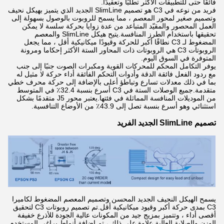
فائقًا حتى للتطبيقات الأكثر تطلبًا وتعقيدًا.
فريد من نوعه في C3 هو تصميم SlimLine الجديد الذي يتميز بهيكل نحيف
وتصميم صغير لمحور المعصم ، مما يسمح للروبوت بالوصول بسهولة إلى
العمل المحصور والمقيّد المتباعد من عدة زوايا بحركة سلسة لا يمكن
تحقيقها باستخدام الطرز المنافسة.يتيح هيكل SlimLine والمعصم
المضغوط لـ C3 نطاقًا أكبر للحركة وقيودًا ميكانيكية أقل ، مما يجعل
الروبوتات C3 هي الروبوتات ذات المحاور الستة الأكثر إحكاما ومرونة
المتوفرة في السوق اليوم.
يوفر التكامل المحكم للمحركات القوية ومكبرات الصوت جنبًا إلى جنب
مع ردود الفعل فائقة الدقة وأدوات التحكم الفائقة أداء حركة لا مثيل له
بما في ذلك معدلات تسارع وتباطؤ أعلى بالإضافة إلى حركة محرف خطي
متقدمة.جميع الوصلات الستة في C3 أسرع بنسبة 32.4٪ في المتوسط ​​
من الموديلات المنافسة المماثلة في فئتها.يعتبر محور J5 متقدمًا بشكل
استثنائي وهو أسرع بنسبة تصل إلى 43.9٪ من الأوضاع التنافسية.
تصميم SlimLine الجديد الفريد
يسمح الهيكل النحيف الجديد المحسن وتصميم المعصم المضغوط لكاميرا
C3 بمدى حركة أكبر وقيود ميكانيكية أقل.تم تصميم روبوتات C3 لتحقيق
أقصى أداء ، وتتميز بمزيج جيد من المكونات عالية الجودة للأذرع خفيفة
الوزن والصلابة العالية.علاوة على ذلك ، تم إضافة أنماط براغي المستخدم