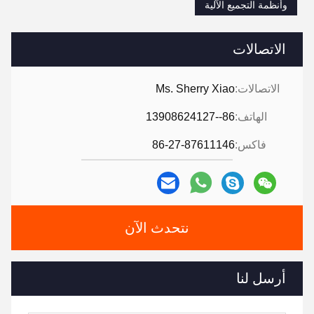
وأنظمة التجميع الآلية
الاتصالات
الاتصالات:
Ms. Sherry Xiao
الهاتف:
86--13908624127
فاكس:
86-27-87611146
نتحدث الآن
أرسل لنا