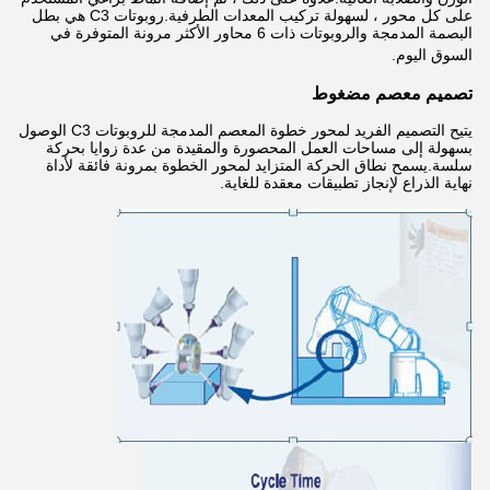
على كل محور ، لسهولة تركيب المعدات الطرفية.روبوتات C3 هي بطل
البصمة المدمجة والروبوتات ذات 6 محاور الأكثر مرونة المتوفرة في
السوق اليوم.
تصميم معصم مضغوط
يتيح التصميم الفريد لمحور خطوة المعصم المدمجة للروبوتات C3 الوصول
بسهولة إلى مساحات العمل المحصورة والمقيدة من عدة زوايا بحركة
سلسة.يسمح نطاق الحركة المتزايد لمحور الخطوة بمرونة فائقة لأداة
نهاية الذراع لإنجاز تطبيقات معقدة للغاية.