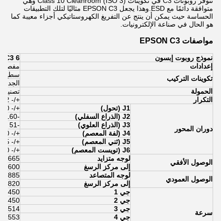
تتوفر روبوتات C3 في تكوينات Class 10 Cleanroom (ISO 3) وهي
متوافقة دائمًا مع ESD.وهذا يجعل EPSON C3 مثاليًا لتلك التطبيقات
الحساسة حيث يمكن أن ينتج عن التفريغ الكهروستاتيكي أجزاء معيبة كما
هو الحال في صناعة الإلكترونيات.
مواصفات EPSON C3
نموذج روبوت إبسون
C3 6 المحور
إعدادات
مفصلية 6 محا
سطح الطا
تكوينات التركيب
الجدار (تقييد
الحمولة
تصنيفها 1 كجم / كحد أقصى.3 كجم (5 كج
التكرار
+/- 0.02 مم
J1 (تحول)
+/- 170 درجة
J2 (الذراع السفلي)
-160 ~ + 65 درجة
J3 (الذراع العلوي)
-51 ~ + 225 درجة
دوران المحور
J4 (لفة المعصم)
+/- 200 درجة
J5 (ثني المعصم)
+/- 135 درجة
J6 (تويست المعصم)
+/- 360 درجة
لوجه متزايد
665 ملم
الوصول الأفقي
إلى مركز الرسغ
600 ملم
لوجه المتصاعد
885 ملم
الوصول العمودي
إلى مركز الرسغ
820 ملم
جي 1
450 درجة / ثانية
جي 2
450 درجة / ثانية
جي 3
514 درجة / ثانية
سرعة
جي 4
553 درجة / ثانية