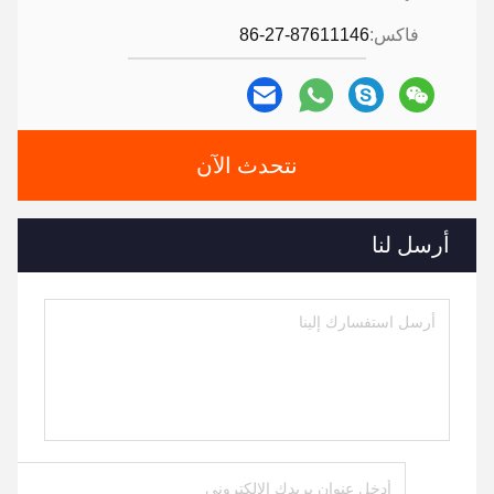
فاكس:
86-27-87611146
نتحدث الآن
أرسل لنا