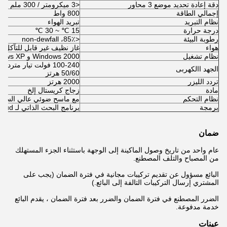
دقة إعادة تحديد موضع 3 محاور
<3 ميكرومتر / 300 ملم
إجمالي الطاقة
800 واط
نظام التبريد
تبريد الهواء
درجة حرارة
15 ℃ ~ 30 ℃
رطوبة البيئة
<85٪، non-dewfall
هواء
غاز نظيف غير قابل للتآكل
نظام تشغيل
Windows 2000 و Windows XP و win7 32 بت
100-240 فولت تيار متردد ، 5 أمبير
الجهد االكهربى
50/60 هرتز
تردد الليزر
2000 هرتز
مادة
زجاج كريستال إلخ
نظام التحكم
مع ماسح ضوئي عالي السرعة + X + Y + Z (5
برمجة
برنامج البحث الذاتي لـ 3D ، 2Ddots cloud ، ولآلة التحكم
ضمان
عام واحد من تاريخ وصول الماكينة إلى الوجهة باستثناء الجزء المستهلك
من المصباح والتلف المصطنع.
البائع مسؤول عن تقديم تركيبات مجانية في فترة الضمان (يجب على
المشتري إرسال التركيبات التالفة إلى البائع.)
الضرر المصطنع في فترة الضمان والضرر بعد فترة الضمان ، يقدم البائع
خدمة مدفوعة.
عينات