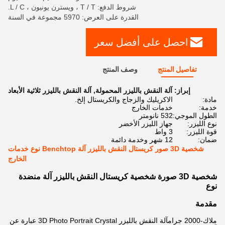
شروط الدفع: T / T ، ويسترن يونيون ، L / C.
القدرة على العرض: 5970 مجموعة في السنة
احصل على أفضل سعر
تفاصيل المنتج
وصف المنتج
إبراز:
آلة النقش بالليزر المحمولة
,
آلة النقش بالليزر ثلاثية الأبعاد
مادة:
الاكريليك والزجاج والكريستال إلخ.
خدمة:
خدمات الخارج
الطول الموجي:
532 نانومتر
نوع الليزر:
جهاز الليزر الأخضر
قوة الليزر:
3 واط
ضمان:
12 شهر وخدمة دائمة
شخصية 3D صور كريستال النقش بالليزر آلة Benchtop نوع خدمات
الخارج
شخصية 3D صورة شخصية كريستال النقش بالليزر آلة منضدة
نوع
مقدمة
ملاك
-2000 جرام
آلة النقش بالليزر 3D Photo Portrait Crystal عبارة عن