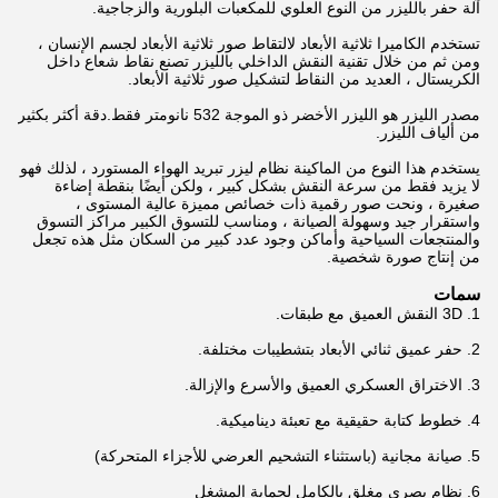
آلة حفر بالليزر من النوع العلوي للمكعبات البلورية والزجاجية.
تستخدم الكاميرا ثلاثية الأبعاد لالتقاط صور ثلاثية الأبعاد لجسم الإنسان ،
ومن ثم من خلال تقنية النقش الداخلي بالليزر تصنع نقاط شعاع داخل
الكريستال ، العديد من النقاط لتشكيل صور ثلاثية الأبعاد.
مصدر الليزر هو الليزر الأخضر ذو الموجة 532 نانومتر فقط.دقة أكثر بكثير
من ألياف الليزر.
يستخدم هذا النوع من الماكينة نظام ليزر تبريد الهواء المستورد ، لذلك فهو
لا يزيد فقط من سرعة النقش بشكل كبير ، ولكن أيضًا بنقطة إضاءة
صغيرة ، ونحت صور رقمية ذات خصائص مميزة عالية المستوى ،
واستقرار جيد وسهولة الصيانة ، ومناسب للتسوق الكبير مراكز التسوق
والمنتجعات السياحية وأماكن وجود عدد كبير من السكان مثل هذه تجعل
من إنتاج صورة شخصية.
سمات
1. 3D النقش العميق مع طبقات.
2. حفر عميق ثنائي الأبعاد بتشطيبات مختلفة.
3. الاختراق العسكري العميق والأسرع والإزالة.
4. خطوط كتابة حقيقية مع تعبئة ديناميكية.
5. صيانة مجانية (باستثناء التشحيم العرضي للأجزاء المتحركة)
6. نظام بصري مغلق بالكامل لحماية المشغل