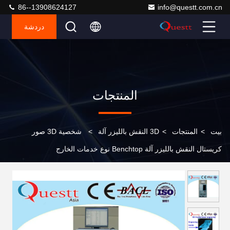
86--13908624127
info@questt.com.cn
دردشة
المنتجات
بيت
>
المنتجات
>
3D النقش بالليزر آلة
>
شخصية 3D صور
كريستال النقش بالليزر آلة Benchtop نوع خدمات الخارج