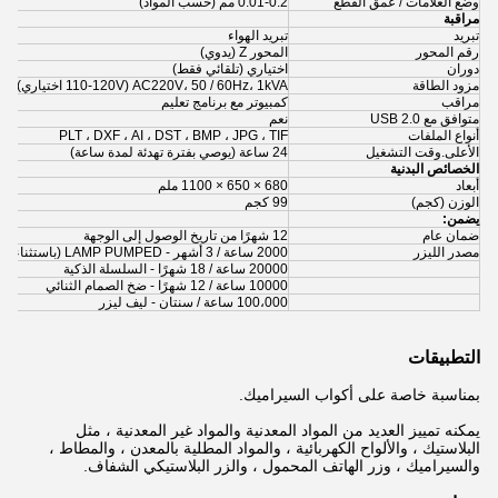
وضع العلامات / عمق القطع
0.01-0.2 مم (حسب المواد)
مراقبة
تبريد
تبريد الهواء
رقم المحور
المحور Z (يدوي)
دوران
اختياري (تلقائي فقط)
مزود الطاقة
AC220V، 50 / 60Hz، 1kVA (110-120V اختياري)
مراقب
كمبيوتر مع برنامج تعليم
متوافق مع USB 2.0
نعم
أنواع الملفات
PLT ، DXF ، AI ، DST ، BMP ، JPG ، TIF
الأعلى.وقت التشغيل
24 ساعة (يوصي بفترة تهدئة لمدة ساعة)
الخصائص البدنية
أبعاد
680 × 650 × 1100 ملم
الوزن (كجم)
99 كجم
يضمن:
ضمان عام
12 شهرًا من تاريخ الوصول إلى الوجهة
مصدر الليزر
2000 ساعة / 3 أشهر - LAMP PUMPED (باستثناء السلسلة الذكية)
20000 ساعة / 18 شهرًا - السلسلة الذكية
10000 ساعة / 12 شهرًا - ضخ الصمام الثنائي
100،000 ساعة / سنتان - ليف ليزر
التطبيقات
بمناسبة خاصة على أكواب السيراميك.
يمكنه تمييز العديد من المواد المعدنية والمواد غير المعدنية ، مثل
البلاستيك ، والألواح الكهربائية ، والمواد المطلية بالمعدن ، والمطاط ،
والسيراميك ، وزر الهاتف المحمول ، والزر البلاستيكي الشفاف.