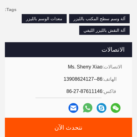
Tags:
آلة وسم سطح المكتب بالليزر
معدات الوسم بالليزر
آلة النقش بالليزر الليفي
الاتصالات
الاتصالات:
Ms. Sherry Xiao
الهاتف:
86--13908624127
فاكس:
86-27-87611146
نتحدث الآن