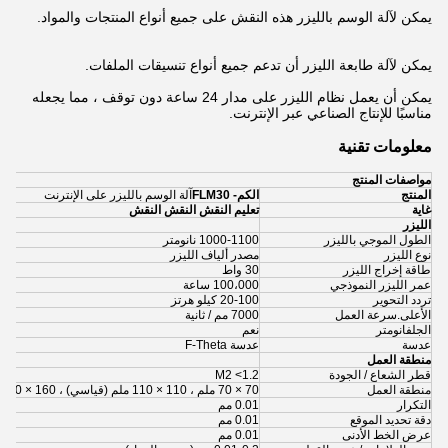
يمكن لآلة الوسم بالليزر هذه النقش على جميع أنواع المنتجات والمواد.
يمكن لآلة طابعة الليزر أن تدعم جميع أنواع تنسيقات الملفات.
يمكن أن يعمل نظام الليزر على مدار 24 ساعة دون توقف ، مما يجعله
مناسبًا للإنتاج الصناعي عبر الإنترنت.
معلومات تقنية
مواصفات المنتج
المنتج
الكم- FLM30
آلة الوسم بالليزر على الإنترنت
غاية
تعليم النقش النقش النقش
الليزر
الطول الموجي بالليزر
1000-1100 نانومتر
نوع الليزر
مصدر ألياف الليزر
طاقة إخراج الليزر
30 واط
عمر الليزر النموذجي
100،000 ساعة
تردد التحوير
20-100 كيلو هرتز
الأعلى.سرعة العمل
7000 مم / ثانية
الجلفانومتر
نعم
عدسة
عدسة F-Theta
منطقة العمل
قطر الشعاع / الجودة
M2 <1.2
منطقة العمل
70 × 70 ملم ، 110 × 110 ملم (قياسي) ، 160 × 160 ملم ، 250 × 250 ملم
التكرار
0.01 مم
دقة تحديد الموقع
0.01 مم
عرض الخط الأدنى
0.01 مم