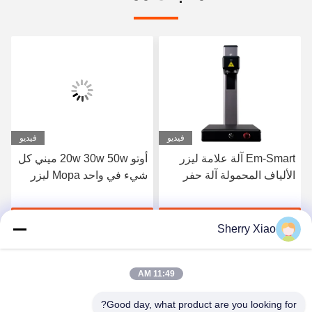
فيديو
فيديو
Em-Smart آلة علامة ليزر
أوتو 20w 30w 50w ميني كل
الألياف المحمولة آلة حفر
شيء في واحد Mopa ليزر
ليزر سطح المكتب التبريد
مرصع ليزر آلة العلامة
الهوائي الصغير
احصل على أفضل سعر
احصل على أفضل سعر
Sherry Xiao
11:49 AM
Good day, what product are you looking for?