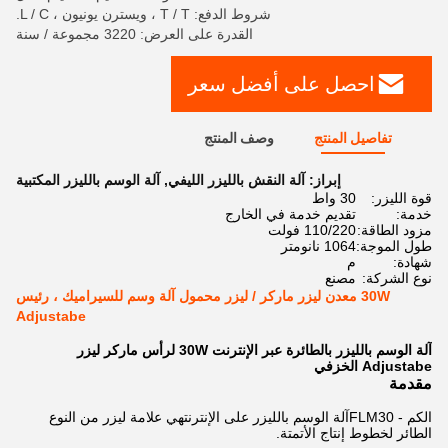
شروط الدفع: T / T ، ويسترن يونيون ، L / C.
القدرة على العرض: 3220 مجموعة / سنة
احصل على أفضل سعر
تفاصيل المنتج
وصف المنتج
إبراز:
آلة النقش بالليزر الليفي
,
آلة الوسم بالليزر المكتبية
قوة الليزر:
30 واط
خدمة:
تقديم خدمة في الخارج
مزود الطاقة:
110/220 فولت
طول الموجة:
1064 نانومتر
شهادة:
م
نوع الشركة:
مصنع
30W معدن ليزر ماركر / ليزر محمول آلة وسم للسيراميك ، رئيس
Adjustabe
آلة الوسم بالليزر بالطائرة عبر الإنترنت 30W لرأس ماركر ليزر
Adjustabe الخزفي
مقدمة
الكم - FLM30
آلة الوسم بالليزر على الإنترنت
هي علامة ليزر من النوع
الطائر لخطوط إنتاج الأتمتة.