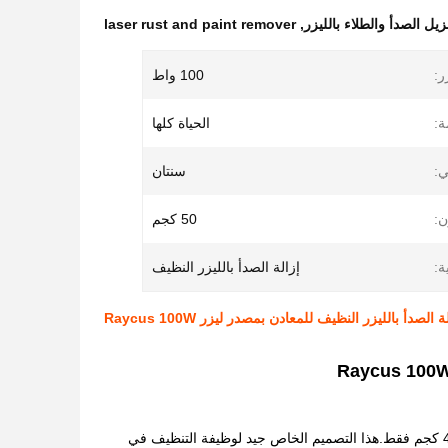
يل الصدأ والطلاء بالليزر
,
laser rust and paint remover
ر:
100 واط
ة:
الحياة كلها
ي:
سنتان
ن:
50 كجم
ة:
إزالة الصدأ بالليزر النظيف
ة الصدأ بالليزر النظيف للمعادن بمصدر ليزر Raycus 100W
إنه نوع حالة ، المظهر هو نفسه حالة travle ، من السهل جدًا حملها ونقلها ، الوزن الإجمالي هو 40 كجم فقط.هذا التصميم الخاص جيد لوظيفة التنظيف في