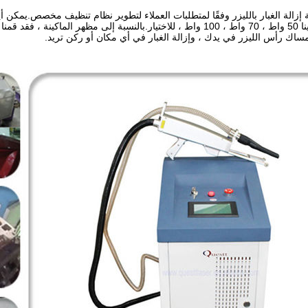
زالة الغبار بالليزر وفقًا لمتطلبات العملاء لتطوير نظام تنظيف مخصص.يمكن أي
لطاقة الليزر ، لدينا 50 واط ، 70 واط ، 100 واط ، للاختيار.بالنسبة إلى مظه
مساك رأس الليزر في يدك ، وإزالة الغبار في أي مكان أو ركن تريد.