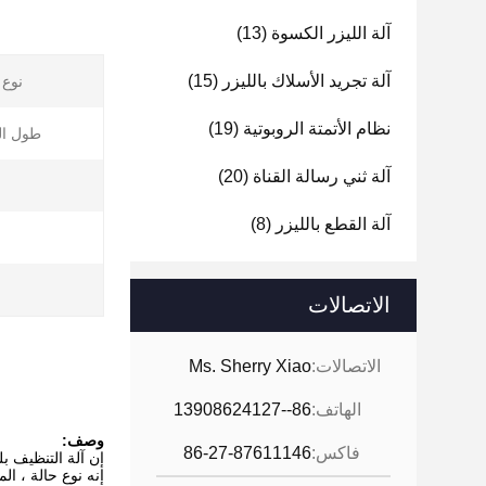
آلة الليزر الكسوة
(13)
آلة تجريد الأسلاك بالليزر
(15)
نوع 
نظام الأتمتة الروبوتية
(19)
طول ال
آلة ثني رسالة القناة
(20)
ش
آلة القطع بالليزر
(8)
الاتصالات
الاتصالات:
Ms. Sherry Xiao
الهاتف:
86--13908624127
وصف:
فاكس:
86-27-87611146
إن آلة التنظيف بليزر الألياف QA-LC100 ه