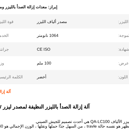
إبراز:
معدات إزالة الصدأ بالليزر ومز
الليزر:
مصدر ألياف الليزر
قوة الليز
موجة:
1064 نانومتر
الخدم
هادة:
CE ISO
جرانت
عرض:
100 ملم
وز
اللون:
أخضر
الكلمة الرئيسي
آلة إزال
آلة إزالة الصدأ بالليزر النظيفة لمصدر ليزر Raycus 100W
ي أحدث تصميم للجيش الصيني.