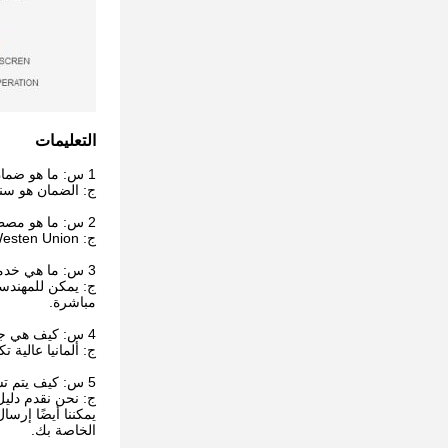
التعليمات
1 س: ما هو ضمان الجهاز؟
ج: الضمان هو سنتا
2 س: ما هو مصطلح الدفع الخاص بك؟
ج: T / T ، L / C ، Westen Union ، إلخ. أي مصطلح دفع تفضله.
3 س: ما هي خدمة ما بعد البيع الخاصة بك؟
مباشرة.
4 س: كيف هي جودة الجهاز؟
ج: ألمانيا عالية 
5 س: كيف يتم تشغيل الجهاز؟
ج: نحن نقدم دليل
يمكننا أيضًا إرس
الخاصة بك.