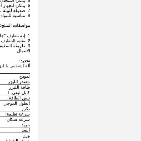
5. يمكن استخدامها لفترة طويلة
6. يمكن للجهاز أن يحقق التشغيل الأوتوماتيكي والتشغيل البسيط.
7. صديقة للبيئة ، لا توجد إمدادات ، لا تلوث اثنين
8. مناسبة للمواد المختلفة ، إلخ.
مواصفات المنتج:
1. إنه تنظيف "جاف" ، لا يحتاج إلى محلول تنظيف أو محلول كيميائي آخر ، ولن يؤدي إلى التلوثين ، والنظافة أعلى بكثير من عملية التنظيف الكيميائي ؛
2. تقنية التنظيف بالليزر واسعة جدًا ، مثل جزيئات الأكسيد المختلفة والصدأ والطلاء والمواد العضوية على السطح ؛
3. طريقة التنظيف
الاتصال
تحديد:
آلة التنظيف بالليزر 
نموذج
مصدر الليزر
طاقة الليزر
كابل ليفي L
نبض الطاقة
الطول الموجي
تكرر
سرعة نظيفة
سرعة سكان
تبريد
البعد
وزن
عرض الشعاع