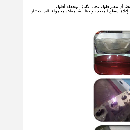
ضًا أن يتغير طول عجل الألياف ويجعله أطول.
ر الماكينة ، فقد قمنا بإغلاق سطح المقعد ، ولدينا أيضًا مقاعد محمولة باليد للاختيار