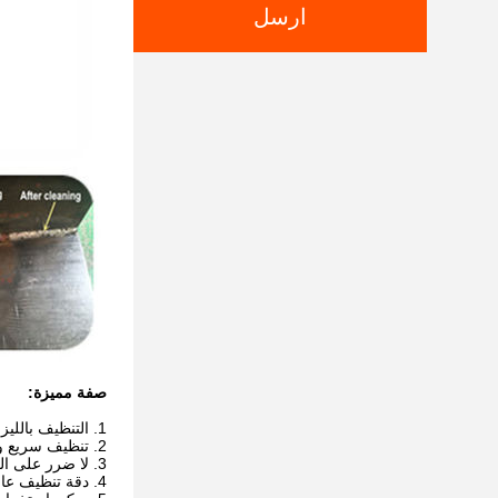
ارسل
صفة مميزة:
1. التنظيف بالليزر ليس له طحن ، عدم الاتصال
2. تنظيف سريع ونظيف ودقيق
3. لا ضرر على الركيزة.
4. دقة تنظيف عالية ،