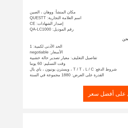
مكان المنشأ: ووهان ، الصين
اسم العلامة التجارية: QUESTT
إصدار الشهادات: CE
رقم الموديل: QA-LC1000
حن
الحد الأدنى لكمية: 1
الأسعار: negotiable
تفاصيل التغليف: معيار تصدير حالة خشبية
وقت التسليم: 60 يوما
شروط الدفع: T / T ، L / C ، ويسترن يونيون ، باي بال
القدرة على العرض: 1880 مجموعة في السنة
على أفضل سعر