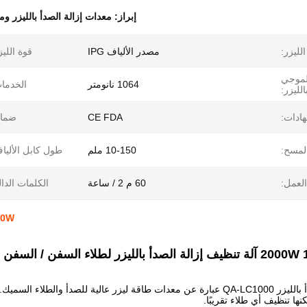
إبراز:
معدات إزالة الصدأ بالليزر ومز
لليزر:
مصدر الألياف IPG
قوة الليز
لموجي
1064 نانومتر
الخدما
الليزر:
هادات:
CE FDA
ضمان
مسح:
10-150 ملم
طول كابل الأليا
لعمل:
60 م 2 / ساعة
الكلمات الدال
2000W آلة التنظيف بالليزر الص
 الصدأ بالليزر لطلاء السفن / السفن
نها تنظيف أي طلاء تقريبًا.