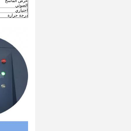
عرض الماسح
الضوئي
اختياري
درجة حرارة