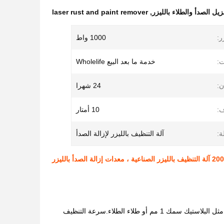
يل الصدأ والطلاء بالليزر
,
laser rust and paint remover
ر:
1000 واط
ت:
خدمة ما بعد البيع Wholelife
:
24 شهرا
ف:
10 أمتار
ة:
آلة التنظيف بالليزر لإزالة الصدأ
ناعية ، معدات إزالة الصدأ بالليزر
إن آلة إزالة الصدأ بالليزر QA-LC1000 عبارة عن معدات طاقة ليزر عالية للصدأ والطلاء السميك.مثل البلاستيك سمك 1 مم أو طلاء الطلاء.سرعة التنظيف