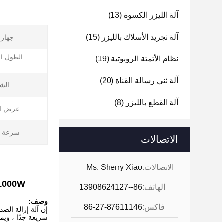
آلة الليزر الكسوة
(13)
آلة تجريد الأسلاك بالليزر
(15)
جهاز ا
الطول ا
نظام الأتمتة الروبوتية
(19)
ب
آلة ثني رسالة القناة
(20)
الش
آلة القطع بالليزر
(8)
عرض ال
سرعة ا
الاتصالات
الاتصالات:
Ms. Sherry Xiao
2000W 1000W آلة تنظيف إزالة
الهاتف:
86--13908624127
وصف:
فاكس:
86-27-87611146
سريعة جدًا ، ويمك