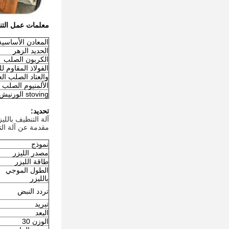
معلمات عمل التنظ
المعادن الأساسية
الحديد الزهر
الكربون الصلب
الفولاذ المقاوم ل
والعتاد الصلب ال
الألمنيوم الصلب
stoving الورنيش SS
تحديد:
آلة التنظيف بالليزر QA-LC1000 لإزالة الصدأ
مقدمة عن آلة التن
نموذج
مصدر الليزر
طاقة الليزر
الطول الموجي
بالليزر
تردد النبض
تبريد
البعد
الوزن 30