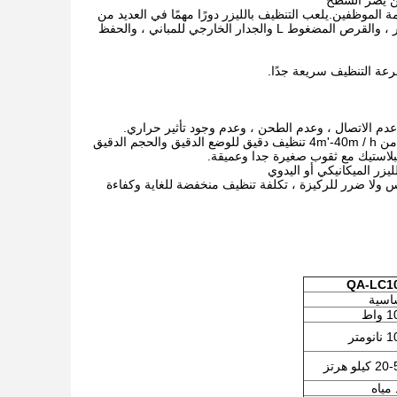
لن يضر السطح
ة الموظفين.يلعب التنظيف بالليزر دورًا مهمًا في العديد من
المجالات ، مثل السيارات ، وتنظيف رقائق أشباه الموصلات ، والمعدات العسكرية ، ولوحة الدوائر ، والقرص المضغوط L والجدار الخارجي للمباني ، والحفظ
2. طاقة الليزر من 30-1000 واط لتطبيقات التنظيف بالليزر المختلفة. سرعة تنظيف عالية فعالة من 4m'-40m / h تنظيف دقيق للوضع الدقيق والحجم الدقيق
لاستيك مع ثقوب صغيرة جدا وعميقة.
ملامس ولا ضرر للركيزة ، تكلفة تنظيف منخفضة للغاية وكفاءة
QA-LC1
اسية
واط
ومتر
يلو هرتز
 مياه