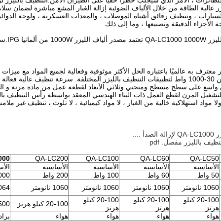
طائرات ، الأمر الذي سيجلب خطرًا خفيًا على الطيران الآمن.التنظيف بالليزر 
ر عالية الطاقة من خلال الألياف الضوئية إزالة الغبار المشع مباشرة لضمان سلام
ة الأجزاء الدقيقة وتصنيعها ، وما إلى ذلك.
.سرعة التنظيف سريعة جدًا.
اسع على سطح مسطح ومنحني وثلاثي الأبعاد لقطعة عمل من مادة مرنة و الب
 ولا مواد استهلاكية خالية من الغبار ، لا مواد كيميائية ، لا تلوث ، تنظيف غير 
 ....
ظيف بالليزر مفصل. pdf
000
QA-LC200
QA-LC100
QA-LC60
QA-LC50
الأساسية
الأساسية
الأساسية
الأساسية
الأس
50 واط
60 واط
100 واط
200 واط
1000 
1060 نانومتر
1060 نانومتر
1060 نانومتر
1060 نانومتر
1064 نان
20-100 كيلو
20-100 كيلو
20-100 كيلو
20-100 كيلو هرتز
20-500 ك
هرتز
هرتز
هرتز
هواء
هواء
هواء
هواء
براد