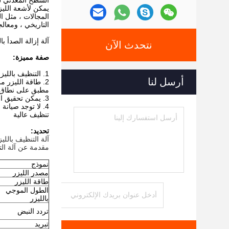
السطح المعدني لل
يمكن لأشعة الليز
التاريخي ، ومعالج
آلة إزالة الصدأ بالليزر QA-LC1000 1000W تعتمد مصدر ألياف الليزر 1000W من ألمانيا IPG
نتحدث الآن
صفة مميزة:
1. التنظيف بالليزر معترف به عالميًا باعتباره الحل الأكثر موثوقية وفعالية لجميع المواد مع ميزات عدم الاتصال ، وعدم الطحن ، وعدم وجود تأثير حراري.
أرسل لنا
مطبق على نطاق و
3. يمكن تحقيق التشغيل المرن لقطع العمل ذات البناء الهندسي المعقد بواسطة رأس التنظيف بالليزر الميكانيكي أو اليدوي
4. لا توجد صيانة
تنظيف عالية
تحديد:
آلة التنظيف بالليزر QA-LC1000 لإزالة الصدأ
مقدمة عن آلة التن
نموذج
مصدر الليزر
طاقة الليزر
الطول الموجي
بالليزر
تردد النبض
تبريد