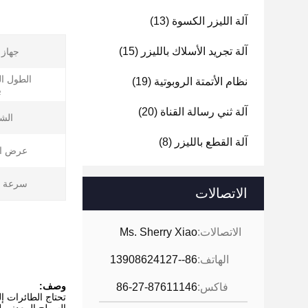
آلة الليزر الكسوة
(13)
آلة تجريد الأسلاك بالليزر
(15)
جهاز ا
الطول ا
نظام الأتمتة الروبوتية
(19)
ب
آلة ثني رسالة القناة
(20)
الش
آلة القطع بالليزر
(8)
عرض ال
سرعة ا
الاتصالات
الاتصالات:
Ms. Sherry Xiao
الهاتف:
86--13908624127
وصف:
فاكس:
86-27-87611146
تحتاج الطائرات إل