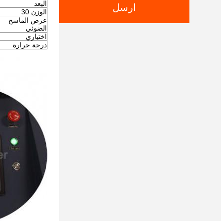
البعد
ارسل
الوزن 30
عرض الماسح
الضوئي
اختياري
درجة حرارة