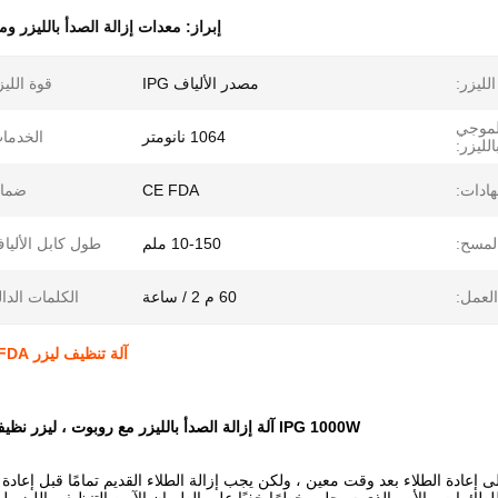
إبراز:
معدات إزالة الصدأ بالليزر ومز
لليزر:
مصدر الألياف IPG
قوة الليز
لموجي
1064 نانومتر
الخدما
الليزر:
هادات:
CE FDA
ضمان
مسح:
10-150 ملم
طول كابل الأليا
لعمل:
60 م 2 / ساعة
الكلمات الدال
آلة تنظيف ليزر FDA مع روبوت ، معدات إزالة الصدأ بالليزر الأوتوماتيكية للمعادن
IPG 1000W آلة إزالة الصدأ بالليزر مع روبوت ، ليزر نظيف أوتوماتيكي للمعادن
ى إعادة الطلاء بعد وقت معين ، ولكن يجب إزالة الطلاء القديم تمامًا قبل إعادة