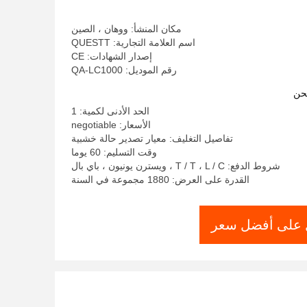
مكان المنشأ: ووهان ، الصين
اسم العلامة التجارية: QUESTT
إصدار الشهادات: CE
رقم الموديل: QA-LC1000
حن
الحد الأدنى لكمية: 1
الأسعار: negotiable
تفاصيل التغليف: معيار تصدير حالة خشبية
وقت التسليم: 60 يوما
شروط الدفع: T / T ، L / C ، ويسترن يونيون ، باي بال
القدرة على العرض: 1880 مجموعة في السنة
على أفضل سعر