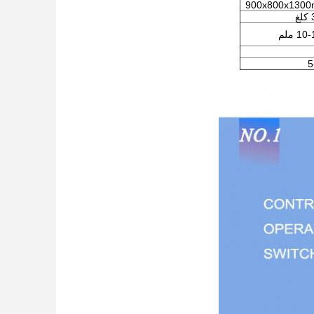
900x800x130
غ
1 ملم
5