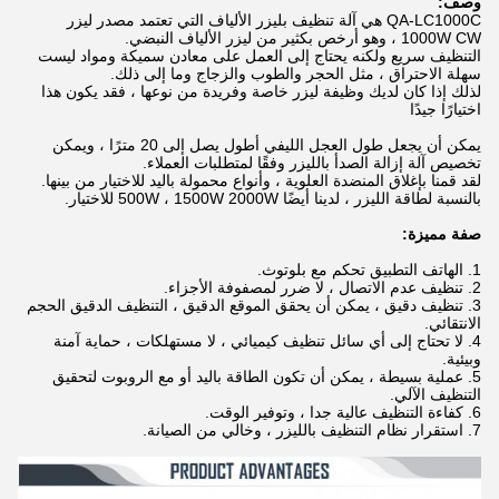
وصف:
QA-LC1000C هي آلة تنظيف بليزر الألياف التي تعتمد مصدر ليزر
1000W CW ، وهو أرخص بكثير من ليزر الألياف النبضي.
التنظيف سريع ولكنه يحتاج إلى العمل على معادن سميكة ومواد ليست
سهلة الاحتراق ، مثل الحجر والطوب والزجاج وما إلى ذلك.
لذلك إذا كان لديك وظيفة ليزر خاصة وفريدة من نوعها ، فقد يكون هذا
اختيارًا جيدًا
يمكن أن يجعل طول العجل الليفي أطول يصل إلى 20 مترًا ، ويمكن
تخصيص آلة إزالة الصدأ بالليزر وفقًا لمتطلبات العملاء.
لقد قمنا بإغلاق المنضدة العلوية ، وأنواع محمولة باليد للاختيار من بينها.
بالنسبة لطاقة الليزر ، لدينا أيضًا 500W ، 1500W 2000W للاختيار.
صفة مميزة:
1. الهاتف التطبيق تحكم مع بلوتوث.
2. تنظيف عدم الاتصال ، لا ضرر لمصفوفة الأجزاء.
3. تنظيف دقيق ، يمكن أن يحقق الموقع الدقيق ، التنظيف الدقيق الحجم
الانتقائي.
4. لا تحتاج إلى أي سائل تنظيف كيميائي ، لا مستهلكات ، حماية آمنة
وبيئية.
5. عملية بسيطة ، يمكن أن تكون الطاقة باليد أو مع الروبوت لتحقيق
التنظيف الآلي.
6. كفاءة التنظيف عالية جدا ، وتوفير الوقت.
7. استقرار نظام التنظيف بالليزر ، وخالي من الصيانة.