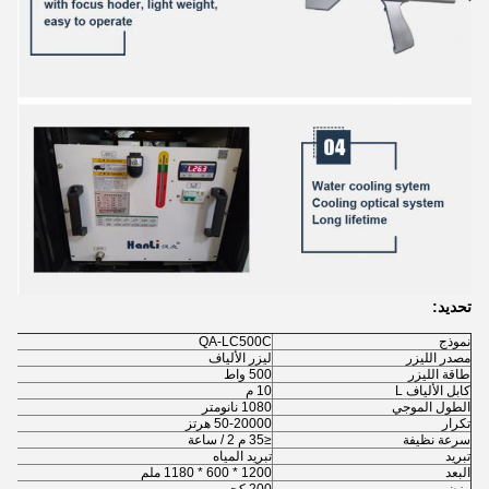
تحديد:
نموذج
QA-LC500C
مصدر الليزر
ليزر الألياف
طاقة الليزر
500 واط
كابل الألياف L
10 م
الطول الموجي
1080 نانومتر
تكرار
50-20000 هرتز
سرعة نظيفة
≤35 م 2 / ساعة
تبريد
تبريد المياه
البعد
1200 * 600 * 1180 ملم