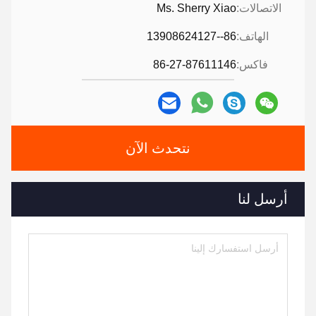
الاتصالات:
Ms. Sherry Xiao
الهاتف:
86--13908624127
فاكس:
86-27-87611146
نتحدث الآن
أرسل لنا