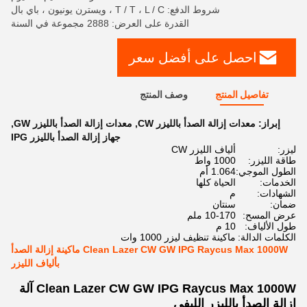
شروط الدفع: T / T ، L / C ، ويسترن يونيون ، باي بال
القدرة على العرض: 2888 مجموعة في السنة
احصل على أفضل سعر
تفاصيل المنتج
وصف المنتج
إبراز:
معدات إزالة الصدأ بالليزر CW
,
معدات إزالة الصدأ بالليزر GW
,
جهاز إزالة الصدأ بالليزر IPG
ليزر:
ألياف الليزر CW
طاقة الليزر:
1000 واط
الطول الموجي:
1.064 أم
الخدمات:
الحياة كلها
الشهادات:
م
ضمان:
سنتان
عرض المسح:
10-170 ملم
طول الألياف:
10 م
الكلمات الدالة:
ماكينة تنظيف ليزر 1000 وات
Clean Lazer CW GW IPG Raycus Max 1000W ماكينة إزالة الصدأ
بألياف الليزر
Clean Lazer CW GW IPG Raycus Max 1000W آلة
إزالة الصدأ بالليزر الليفي