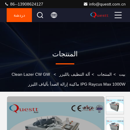
86--13908624127
info@questt.com.cn
دردشة
المنتجات
بيت
>
المنتجات
>
آلة التنظيف بالليزر
>
Clean Lazer CW GW
IPG Raycus Max 1000W ماكينة إزالة الصدأ بألياف الليزر