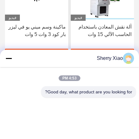
فيديو
فيديو
آلة نقش المعادن باستخدام
ماكينة وسم ميني يو في ليزر
الحاسب الآلي 15 وات
بار كود 3 وات 5 وات
لتغليف المواد الغذائية
احصل على أفضل سعر
احصل على أفضل سعر
Sherry Xiao
4:53 PM
Good day, what product are you looking for?
Wuhan Questt ASIA Technology Co., Ltd.
info@questt.com.cn
86--13908624127