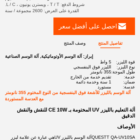
شروط الدفع: T / T ، ويسترن يونيون ، L / C.
القدرة على العرض: 2600 مجموعة / سنة
احصل على أفضل سعر
تفاصيل المنتج
وصف المنتج
إبراز:
آلة الوسم الأوتوماتيكية
,
آلة الوسم الصناعية
قوة الليزر:
5 واط
نوع الليزر:
الليزر فوق البنفسجي
طول الموجة:
355 نانومتر
خدمة:
تقديم خدمة من الخارج
ضمان:
1 سنة وخدمة دائمة
عدسة:
مستورد
آلة الوسم بالليزر للأشعة فوق البنفسجية من النوع المختوم 355 نانومتر
مع العدسة المستوردة
آلة التعليم بالليزر UV المختومة بـ CE 10W للنقش والنقش
الدقيق
الأوصاف
QUESTT QA-UV10SA
آلة الوسم بالليزر UV
هي عبارة عن علامة ليزر