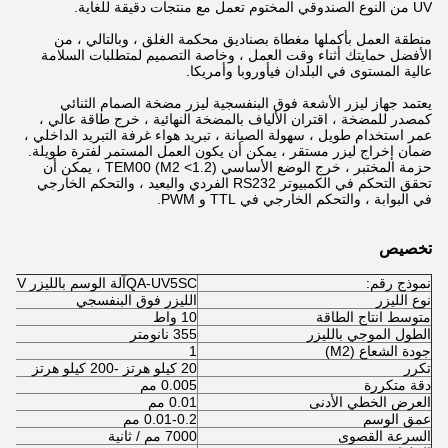
UV من النوع الصندوقي المختوم تعمل مع منتجات دقيقة للغاية.
منطقة العمل بأكملها مغطاة بصناديق محكمة الغلق ، وبالتالي ، من
الأفضل حمايتك أثناء وقت العمل ، وخاصة التصميم لمتطلبات السلامة
عالية المستوى في البلدان في
أوروبا وأمريكا
.
يعتمد جهاز ليزر الأشعة فوق البنفسجية ليزر مضخة الصمام الثنائي
كمصدر للمضخة ، اقتران الألياف بالمضخة النهائية ، خرج طاقة عالي ،
عمر استخدام طويل ، سهولة الصيانة ، تبريد هواء غرفة التبريد الداخلي ،
ضمان إخراج ليزر مستقر ، يمكن أن يكون العمل المستمر لفترة طويلة.
حزمة المختبر ، خرج الوضع الأساسي TEM00 (M2 <1.2) ، يمكن أن
تحقق التحكم في الكمبيوتر RS232 الفردي والبعيد ، والتحكم الخارجي
في البوابة ، والتحكم الخارجي في TTL و PWM.
تخصيص
نموذج رقم:
QA-UV5SC
آلة الوسم بالليزر UV
نوع الليزر
الليزر فوق البنفسجي
متوسط ​​انتاج الطاقة
10 واط
الطول الموجي بالليزر
355 نانومتر
جودة الشعاع (M2)
1
تكرر
20 كيلو هرتز -200 كيلو هرتز
دقة متكررة
0.005 مم
العرض الخطي الأدنى
0.01 مم
عمق الوسم
0.01-0.2 مم
السرعة القصوى
7000 مم / ثانية