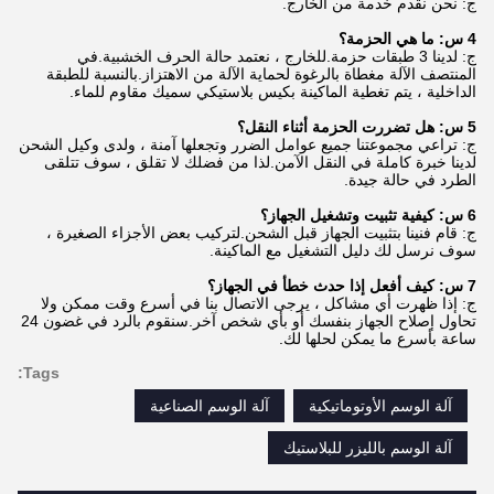
ج: نحن نقدم خدمة من الخارج.
4 س: ما هي الحزمة؟
ج: لدينا 3 طبقات حزمة.للخارج ، نعتمد حالة الحرف الخشبية.في
المنتصف الآلة مغطاة بالرغوة لحماية الآلة من الاهتزاز.بالنسبة للطبقة
الداخلية ، يتم تغطية الماكينة بكيس بلاستيكي سميك مقاوم للماء.
5 س: هل تضررت الحزمة أثناء النقل؟
ج: تراعي مجموعتنا جميع عوامل الضرر وتجعلها آمنة ، ولدى وكيل الشحن
لدينا خبرة كاملة في النقل الآمن.لذا من فضلك لا تقلق ، سوف تتلقى
الطرد في حالة جيدة.
6 س: كيفية تثبيت وتشغيل الجهاز؟
ج: قام فنينا بتثبيت الجهاز قبل الشحن.لتركيب بعض الأجزاء الصغيرة ،
سوف نرسل لك دليل التشغيل مع الماكينة.
7 س: كيف أفعل إذا حدث خطأ في الجهاز؟
ج: إذا ظهرت أي مشاكل ، يرجى الاتصال بنا في أسرع وقت ممكن ولا
تحاول إصلاح الجهاز بنفسك أو بأي شخص آخر.سنقوم بالرد في غضون 24
ساعة بأسرع ما يمكن لحلها لك.
Tags:
آلة الوسم الأوتوماتيكية
آلة الوسم الصناعية
آلة الوسم بالليزر للبلاستيك