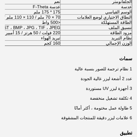
الجلفانومتر
نعم
عدسة
عدسة F-Theta
الوسم القياسي
175 * 175 ملم
النطاق الاختياري لوضع العلامات
70 × 70 ملم / 110 × 110 ملم / 175 × 175 ملم / 220 × 220 ملم
الطاقة المستهلكة
<500 واط
تنسيق الملف
، DST ، BMP ، JPG ، TIF ، JPEG
مزود الطاقة
220 فولت / 50 هرتز / 15 أمبير (110-120 فولت اختياري)
نظام التبريد
تبريد الهواء
الوزن الإجمالي
160 كجم
سمات
1 نظام ترجمة للصور بنسبة عالية
عدد 2 أشعة ليزر عالية الجودة
3 أجهزة ليزر UV مستوردة
4 تكلفة تشغيل منخفضة
5 طاولة عمل مختومة ، أكثر أمانًا
6 علامات ليزر دقيقة للمنتجات المشقوقة
تطبيق