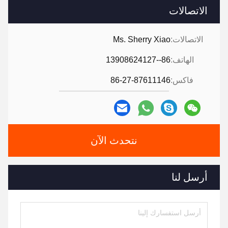
الاتصالات
الاتصالات:
Ms. Sherry Xiao
الهاتف:
86--13908624127
فاكس:
86-27-87611146
نتحدث الآن
أرسل لنا