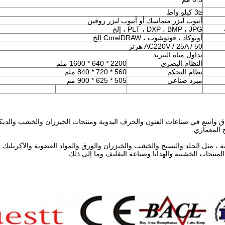
≤3 كيلو واط
أنبوب ليزر متماسك أو أنبوب ليزر روفين
PLT ، DXP ، BMP ، JPG ، إلخ
أوتوكاد ، فوتوشوب ، CorelDRAW إلخ
AC220V / 25A / 50 هرتز
تداول مياه التبريد
النظام البصري
2200 * 640 * 1600 ملم
نظام التحكم
560 * 720 * 840 ملم
مبرد صناعي
505 * 625 * 900 مم
واسع في صناعات الفنون والحرف اليدوية ومنتجات الخيزران والخشب والديكور 
ج المعماري.
نية ، مثل الجلد والنسيج والخشب والخيزران والورق والمواد العضوية والأكريليك 
لمنتجات الخشبية والهدايا وصناعة التغليف وما إلى ذلك.