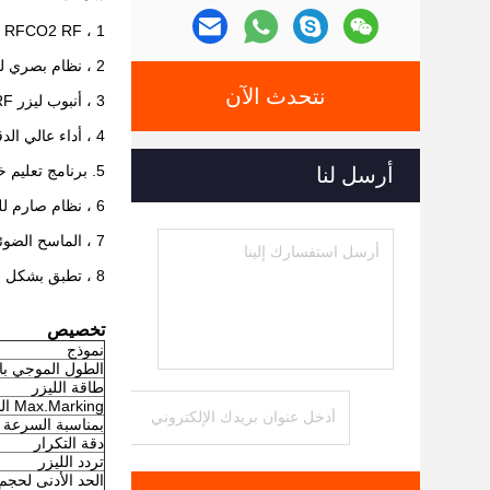
1 ، RFCO2 RF ليزر 150W وإمدادات الطاقة
2 ، نظام بصري ليزر مغلق بالكامل ، لا حاجة إلى تعديل أو صيانة ، يعمل مرة واحدة بعد التثبيت قابل للتطبيق.
نتحدث الآن
3 ، أنبوب ليزر RF أصلي مستورد مع طاقة ليزر عالية ، بقعة ليزر ممتازة ، جيل ليزر مستقر وعمر أكثر من 20000 ساعة.
4 ، أداء عالي الدقة والسرعة مع القطع والحفر ، 20٪ كفاءة أعلى من النماذج المماثلة.
5. برنامج تعليم خاص ثلاثي الأبعاد
أرسل لنا
6 ، نظام صارم للتحكم في الحماية المضاعفة يمكن أن يتأكد من العمل المستمر المستقر لـ 24 ساعة من نظام الوسم بالليزر.
7 ، الماسح الضوئي ثلاثي الأبعاد عالي السرعة
8 ، تطبق بشكل خاص علامة RBI بلوحة نقابة خفيفة أو أكريليك ، والقطع والنقش بالورق ولوح التشكيل والجلود وأحذية القدم.
تخصيص
نموذج
الطول الموجي بال
طاقة الليزر
Max.Marking المنطقة
بمناسبة السرعة
دقة التكرار
تردد الليزر
الحد الأدنى لحجم