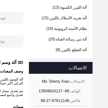
آلة الليزر الكسوة
(13)
آلة تجريد الأسلاك بالليزر
(15)
قوة ا
نظام الأتمتة الروبوتية
(19)
آلة ثني رسالة القناة
(20)
نوع 
آلة القطع بالليزر
(8)
3D آلة وسم الماسح الضوئي الديناميكي بالليزر مع نظام بصري مختوم 375W RF
الاتصالات
وصف المعدات
الاتصالات:
Ms. Sherry Xiao
التركيز أكثر حساسية ، تستخدم عل
الهاتف:
86--13908624127
تعديل واسع لمساف
فاكس:
86-27-87611146
سمات