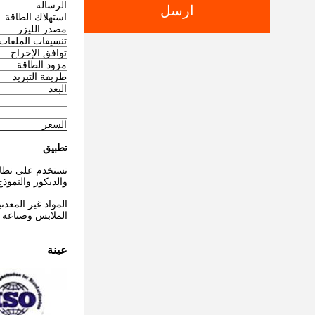
الرسالة
ارسل
استهلاك الطاقة
مصدر الليزر
تنسيقات الملفات
توافق الإخراج
مزود الطاقة
طريقة التبريد
البعد
السعر
تطبيق
تستخدم على نطاق 
والديكور والنموذ
المواد غير المعد
الملابس وصناعة ا
عينة