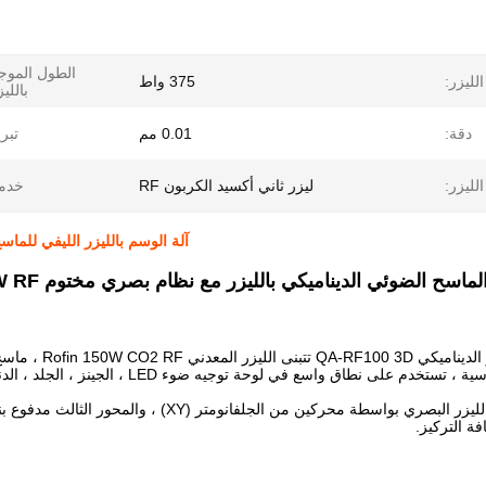
الطول المو
لليزر:
375 واط
بالليز
دقة:
0.01 مم
تبري
الليزر:
ليزر ثاني أكسيد الكربون RF
خدمة
آلة الوسم بالليزر الليفي للماسح ا
آلة الوسم بالليز
ى نطاق واسع في لوحة توجيه ضوء LED ، الجينز ، الجلد ، الدنيم وغيرها من اللكمات كبيرة الحجم والنقش.
يتم تعديل مسار الليزر البصري بواسطة محركين من
ة التركيز.