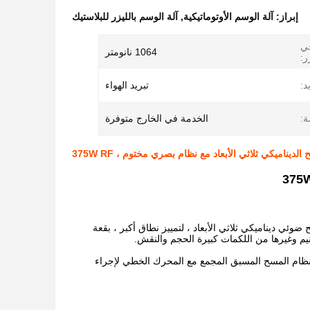
إبراز:
آلة الوسم الأوتوماتيكية
,
آلة الوسم بالليزر للبلاستيك
جي
1064 نانومتر
ر:
د:
تبريد الهواء
:
الخدمة في الخارج متوفرة
لديناميكي ثلاثي الأبعاد مع نظام بصري مختوم ، 375W RF
ر الديناميكي QA-RF100 3D تتبنى الليزر المعدني Rofin 150W CO2 RF ، ماسح ضوئي ديناميكي ثلاثي الأبعاد ، لتمييز نطاق أكبر ، بقعة
 الجلفانومتر (XY) ، والمحور الثالث مدفوع بنظام المسح المسبق المجمع مع المحرك الخطي لإجراء