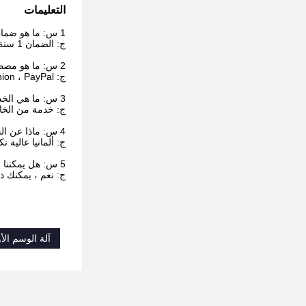
التعليمات
1 س: ما هو ضمان الجهاز؟
ج: الضمان 1 سنة
2 س: ما هو مصطلح الدفع؟
ج: T / T ، L / C ، Westen Union ، PayPal إلخ.
3 س: ما هي الخدمة؟
ج: خدمة من الخارج
4 س: ماذا عن الجودة؟
ج: ألمانيا عالية 
5 س: هل يمكننا التخصيص حسب الاحتياجات الخاصة؟
ج: نعم ، يمكنك ذ
آلة الوسم الأو