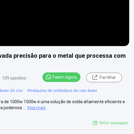
evada precisão para o metal que processa com
Falem Agora.
Partilhar
109 opiniões
laser do cnc
#
máquina de soldadura do raio laser
bra de 1000w 1500w é uma solução de solda altamente eficiente e
 poderosa ...
Veja mais
Deixe mensagem.