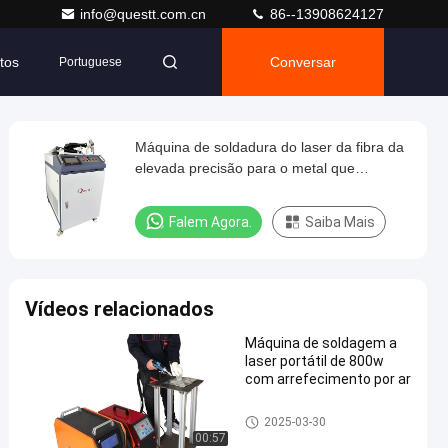
info@questt.com.cn
86--13908624127
tos
Conversar
Portuguese
Máquina de soldadura do laser da fibra da
elevada precisão para o metal que
processa com Multi-funcionalidade
Falem Agora.
Saiba Mais
Vídeos relacionados
Máquina de soldagem a
laser portátil de 800w
com arrefecimento por ar
máquina de soldadura do las
2025-03-30
er da fibra
00:57