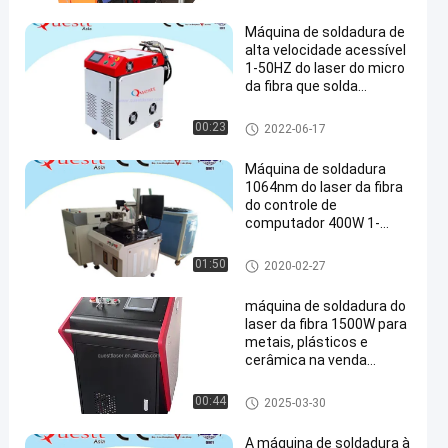
Máquina de soldadura de
alta velocidade acessível
1-50HZ do laser do micro
da fibra que solda
Frenquency
máquina de soldadura do las
00:23
2022-06-17
er da fibra
Máquina de soldadura
1064nm do laser da fibra
do controle de
computador 400W 1-
50HZ para o molde de
metal
máquina de soldadura do las
01:50
2020-02-27
er da fibra
máquina de soldadura do
laser da fibra 1500W para
metais, plásticos e
cerâmica na venda
quente
máquina de soldadura do las
00:44
2025-03-30
er da fibra
A máquina de soldadura à