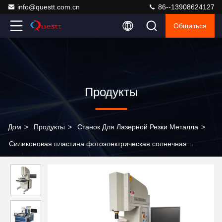
info@questt.com.cn
86--13908624127
Общаться
Продукты
Дом
>
Продукты
>
Станок Для Лазерной Резки Металла
>
Силиконовая пластина фотоэлектрическая солнечная
батарея лазерный резач с сортировщиком функции для
настройки