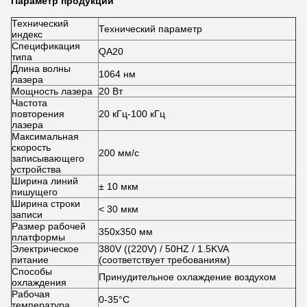
Параметр продукции
Технический
Технический параметр
индекс
Спецификация
QA20
типа
Длина волны
1064 нм
лазера
Мощность лазера
20 Вт
Частота
повторения
20 кГц-100 кГц
лазера
Максимальная
скорость
200 мм/с
записывающего
устройства
Ширина линий
± 10 мкм
пишущего
Ширина строки
< 30 мкм
записи
Размер рабочей
350х350 мм
платформы
Электрическое
380V ((220V) / 50HZ / 1.5KVA
питание
(соответствует требованиям)
Способы
Принудительное охлаждение воздухом
охлаждения
Рабочая
0-35°C
температура