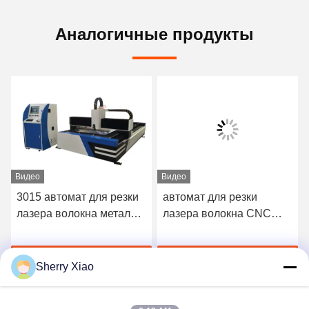
Аналогичные продукты
Видео
Видео
3015 автомат для резки
автомат для резки
лазера волокна металла
лазера волокна CNC
CNC 1000W 1500W
1000W 1500W 3015 для
3000W для
алюминия меди утюга
Лучшая цена
Лучшая цена
нержавеющей стали
нержавеющей стали
Sherry Xiao