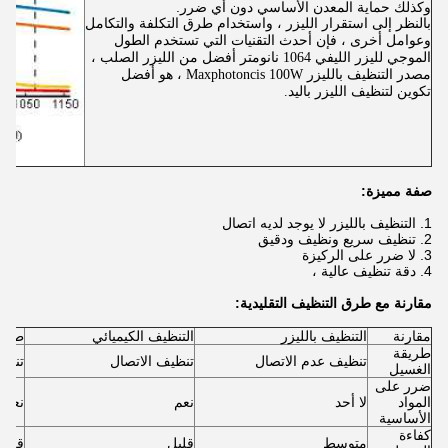
وكذلك حماية المعدن الأساسي دون أي ضرر.
بالنظر إلى استقرار الليزر ، واستخدام طرق التكلفة والتكامل
وعوامل أخرى ، فإن أحدث التقنيات التي تستخدم الطول
الموجي لليزر الليفي 1064 نانومتر أفضل من الليزر الصلب ،
مصدر التنظيف بالليزر Maxphotoncis 100W ، هو أفضل
تكوين لتنظيف الليزر باليد.
صفة مميزة:
1. التنظيف بالليزر لا يوجد لديه اتصال
2. تنظيف سريع ونظيف ودقيق
3. لا ضرر على الركيزة
4. دقة تنظيف عالية ،
مقارنة مع طرق التنظيف التقليدية:
مقارنة
التنظيف بالليزر
التنظيف الكيميائي
طحن 
طريقة
تنظيف عدم الاتصال
تنظيف الاتصال
تنظي
الغسيل
ضرر على
المواد
لا أحد
نعم
نعم
الأساسية
كفاءة
متوسط
قليل
قليل