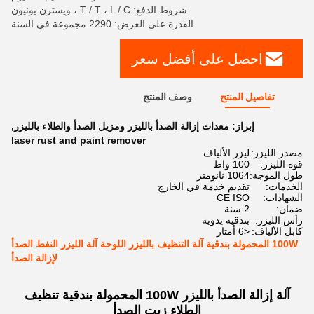
شروط الدفع: T / T ، L / C ، ويسترن يونيون
القدرة على العرض: 2290 مجموعة في السنة
احصل على أفضل سعر
تفاصيل المنتج
وصف المنتج
إبراز:
معدات إزالة الصدأ بالليزر ومزيل الصدأ والطلاء بالليزر
,
laser rust and paint remover
مصدر الليزر:
ليزر الألياف
قوة الليزر:
100 واط
طول الموجة:
1064 نانومتر
الخدمات:
تقديم خدمة في الخارج
الشهادات:
CE ISO
ضمان:
2 سنة
رأس الليزر:
بندقية يدوية
كابل الألياف:
<6 أمتار
100W المحمولة بندقية آلة التنظيف بالليزر اللوحة آلة الليزر النفط الصدأ
لإزالة الصدأ
آلة إزالة الصدأ بالليزر 100W المحمولة بندقية تنظيف
الطلاء زيت الصدأ