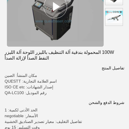
100W المحمولة بندقية آلة التنظيف بالليزر اللوحة آلة الليزر
النفط الصدأ لإزالة الصدأ
تفاصيل المنتج
مكان المنشأ: الصين
اسم العلامة التجارية: QUESTT
إصدار الشهادات: ISO CE etc
رقم الموديل: QA-LC100
شروط الدفع والشحن
الحد الأدنى لكمية: 1
الأسعار: negotiable
تفاصيل التغليف: معيار تصدير الصناديق الخشبية
وقت التسليم: 15 يوم