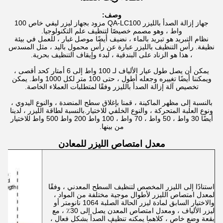
وصف:
جهاز إزالة الصدأ بالليزر QA-LC100 مزود بجهاز ليزر ليفي خاص 100
واط ، وهو مصمم خصيصًا لتنظيف علم التكنولوجيا.
نظام التبريد هو تبريد بالماء ، نضيف أيضًا موصل غبار ، للعمل في بيئة
نظيفة. رأس التنظيف بالليزر عبارة عن رأس محمول باليد ، مثل المسدس
، هذا هو الزناد على البندقية ، لبدء وإيقاف التنظيف بحرية.
يمكن أن يصل طول عيار الألياف لـ 100 واط إلى 6 أمتار كحد أقصى ،
ويمكننا أيضًا تغييره وجعله أطول ، حتى 100 متر لكل 1000 واط. يمكن
تخصيص آلة إزالة الصدأ بالليزر وفقًا لمتطلبات العملاء الخاصة.
بالنسبة إلى مظهر الماكينة ، قمنا بإغلاق سطح المنضدة ، والنوع اليدوي ،
ونوع العلبة المتحركة ، والنوع الخلفي للاختيار.بالنسبة لطاقة الليزر ، لدينا
أيضًا 30 واط ، 50 واط ، 70 واط ، 100 واط 200 واط 500 واط للاختيار
من بينها.
معدل امتصاص الليزر للمعادن
استنادًا إلى الليزر المخصص لتنظيف السطح المعدني ، وفقًا
لمعدل امتصاص الليزر لأطوال موجية مختلفة من المواد ،
والاختيار السابق لمادة ليزر الحالة الصلبة 1064 نانومتر أو
ليزر الألياف ، ومعدل امتصاص المعدن يصل إلى 30٪ ، مع
بقعة وضع خاص ، كلاهما يمكنه تنظيف الصدأ بشكل فعال ،