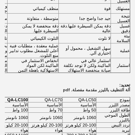
الغسيل
ورق 
مستهلك
قوة
منظف ​​كيميائي
جلخ
نتيجة
جيد جدا واضح جدا
متوسطة ، متفاوتة
متوس
الغسيل
غسيل
دقة يمكن السيطرة عليها.دقة
دقة منخفضة لا يمكن
دقة 
دقيق
عالية
السيطرة عليها.
السي
بيئة
لا تلوث
التلوث الكيميائي
تلوث 
السلامة
عملية معقدة ، متطلبات فنية
بحاج
سهل التشغيل ، محمول أو
عملية
أعلى للمشغل.مطلوب تدابير
والق
اختياري آلي.
منع التلوث.
منع ا
استثمار عالي في
انخفاض الاستثمار في
متوس
استثمار
الماكينة.ولكن لا توجد تكلفة
الماكينة.لكن المواد
الجها
صيانة منخفضة الاستهلاك
الاستهلاكية باهظة الثمن
البش
تحديد:
آلة التنظيف بالليزر مقدمة مفصلة. pdf
نموذج
QA-LC50
QA-LC70
QA-LC100
مصدر الليزر
الأساسية
الأساسية
الأساسية
طاقة الليزر
50 واط
70 واط
100 واط
الطول الموجي
1060 نانومتر
1060 نانومتر
1060 نانومتر
بالليزر
تردد النبض
20-100 كيلو هرتز
20-100 كيلو هرتز
20-100 كيلو هرتز
تبريد
هواء
هواء
هواء