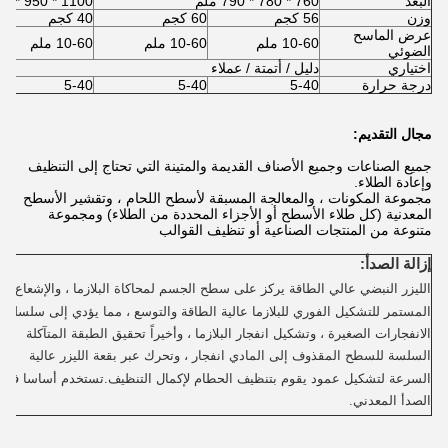
البعد
760 * 780 * 790 ملم
1100 * 950 * 700 مم
وزن
56 كجم
60 كجم
40 كجم
عرض الماسح
10-60 ملم
10-60 ملم
10-60 ملم
الضوئي
اختياري
دليل / أتمتة / عملاء
درجة حرارة
5-40
5-40
5-40
مجال التقديم:
جميع الصناعات وجميع الأصناف القديمة والمتينة التي تحتاج إلى التنظيف
وإعادة الطلاء.
مجموعة المكونات ، والمعالجة المسبقة لأسطح اللحام ، وتقشير الأسطح
المعدنية (كل طلاء الأسطح أو الأجزاء المحددة من الطلاء) ومجموعة
متنوعة من المنتجات الصناعية أو تنظيف القوالب
إزالة الصدأ:
الليزر النبضي عالي الطاقة يركز على سطح الجسم لمحاكاة البلازما ، والإشعاع
المستمر للتشكيل الفوري للبلازما عالية الطاقة والتوسع ، مما يؤدي إلى سلسلة 
الانفجارات الصغيرة ، وتشكيل انفجار البلازما ، وأخيراً تحقيق الطبقة المتآكلة
السلسة للسطح المقذوف إلى المادي انفجار ، وتحرك عبر بقعة الليزر عالية
السرعة لتشكيل عمود يقوم بتنظيف الحطام لإكمال التنظيف.تستخدم أساسا في
الصدأ المعدني.